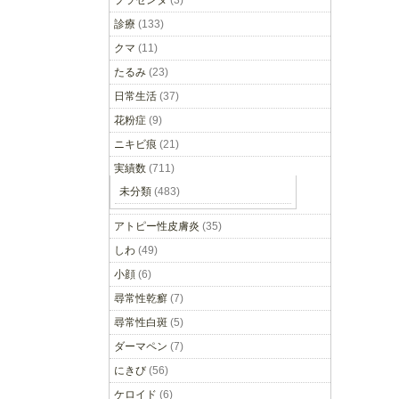
プラセンタ
(3)
診療
(133)
クマ
(11)
たるみ
(23)
日常生活
(37)
花粉症
(9)
ニキビ痕
(21)
実績数
(711)
未分類
(483)
アトピー性皮膚炎
(35)
しわ
(49)
小顔
(6)
尋常性乾癬
(7)
尋常性白斑
(5)
ダーマペン
(7)
にきび
(56)
ケロイド
(6)