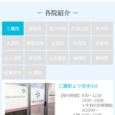
三鷹院
新座院
国分寺院
久我山院
志木院
大宮院
朝霞台院
池袋院
新宿院
京都院
なんば院
渋谷院
名古屋院
福岡院
静岡院
秋葉原院
札幌院
三鷹駅より徒歩3分
【受付時間】
9:30～12:30
14:30～18:00
※午前の診察開始
は10:00～
土曜
8:30～13:00