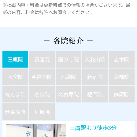
※掲載内容・料金は更新時点での情報の場合がございます。最
新の内容、料金は各院へお問合せください。
三鷹院
新座院
国分寺院
久我山院
志木院
大宮院
朝霞台院
池袋院
新宿院
京都院
なんば院
渋谷院
名古屋院
福岡院
静岡院
秋葉原院
札幌院
三鷹駅より徒歩3分