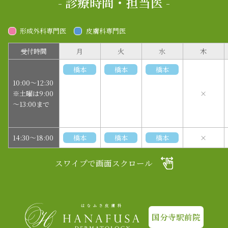
- 診療時間・担当医 -
形成外科専門医
皮膚科専門医
受付時間
月
火
水
木
橋本
橋本
橋本
10:00～12:30
※土曜は9:00
×
～13:00まで
14:30～18:00
橋本
橋本
橋本
×
スワイプで画面スクロール
国分寺駅前院