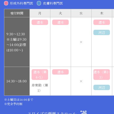
形成外科専門医
皮膚科専門医
受付時間
月
火
水
木
道本
道本
道本
河辺
9:30～12:30
※土曜は9:30
×
～14:00(診察
は10:00～)
道本（第
道本
道本（第1･
4･5）
3）
14:30～18:00
×
非常勤（第
河辺
1）
※土曜日は14:00まで
※完全予約制
スワイプで画面スクロール