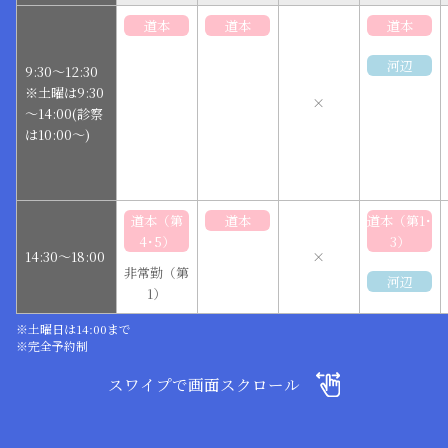
道本
道本
道本
河辺
9:30～12:30
※土曜は9:30
×
～14:00(診察
は10:00～)
道本（第
道本
道本（第1･
4･5）
3）
14:30～18:00
×
非常勤（第
河辺
1）
※土曜日は14:00まで
※完全予約制
スワイプで画面スクロール