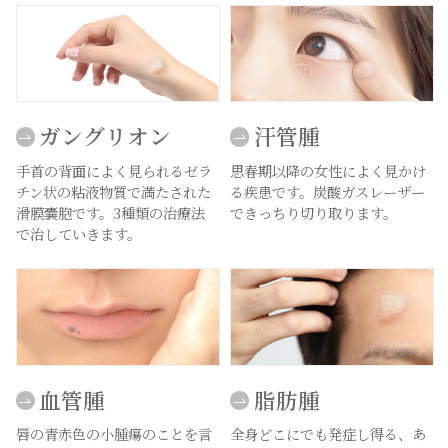
ガングリオン
汗管腫
手首の背面によく見られるゼラ
思春期以降の女性によく見かけ
チン状の粘液物質で満たされた
る疾患です。炭酸ガスレーザー
滑膜嚢胞です。3種類の治療法
できっちり切り取ります。
で治していきます。
血管腫
脂肪腫
唇の青赤色の小腫瘍のことを言
全身どこにでも発症し得る、あ