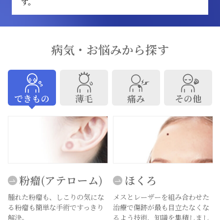
す。
病気・お悩みから探す
できもの
薄毛
痛み
その他
粉瘤(アテローム)
ほくろ
腫れた粉瘤も、しこりの気にな
メスとレーザーを組み合わせた
る粉瘤も簡単な手術ですっきり
治療で傷跡が最も目立たなくな
解決。
るよう技術、知識を集積しまし