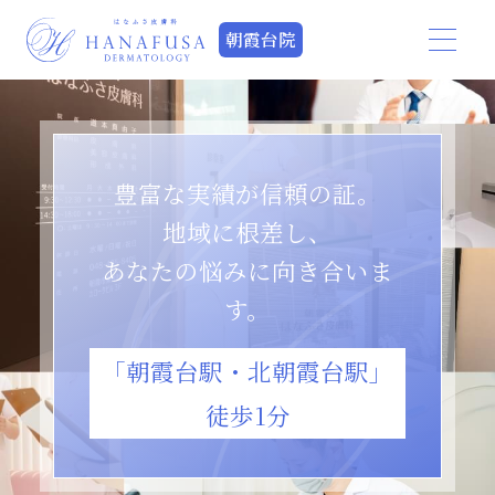
朝霞台院
豊富な実績が信頼の証。
地域に根差し、
あなたの悩みに向き合いま
す。
「朝霞台駅・北朝霞台駅」
徒歩1分