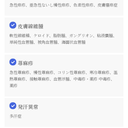
急性痒疹、亜急性ないし慢性痒疹、色素性痒疹、皮膚瘙痒症
皮膚線維腫
軟性線維種、ケロイド、脂肪腫、ガングリオン、粘液嚢腫、
単純性血管腫、被角血管腫、海面状血管腫
蕁麻疹
急性蕁麻疹、慢性蕁麻疹、コリン性蕁麻疹、寒冷蕁麻疹、温
熱蕁麻疹、接触蕁麻疹、血管浮腫、中毒疹・薬疹 中毒疹、
薬疹
発汗異常
多汗症