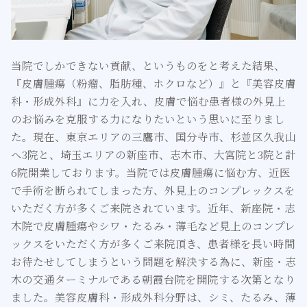
当院でしかできない貢献、というものをと考えた結果、
『皮膚腫瘍（粉瘤、脂肪種、ホクロなど）』と『美容皮膚
科・形成外科』に力を入れ、皮膚で悩む患者様の外見上
のお悩みを克服する力になりたいという思いに至りまし
た。現在、東京エリアの三鷹市、国分寺市、杉並区久我山
へ3院と、埼玉エリアの新座市、志木市、大宮院と3院と計
6院開業しております。当院では皮膚腫瘍に悩む方、近医
で手術を断られてしまった方、外見上のコンプレックスを
いただく方が多くご来院されています。近年、新座院・志
木院で皮膚腫瘍やシワ・たるみ・薄毛など見上のコンプレ
ックスをいただく方が多くご来院頂き、患者様を長い時間
お待たせしてしまうという問題を解決する為に、新座・志
木の交通ターミナルである朝霞台院を開院する次第となり
ました。美容皮膚科・形成外科分野は、シミ、たるみ、薄