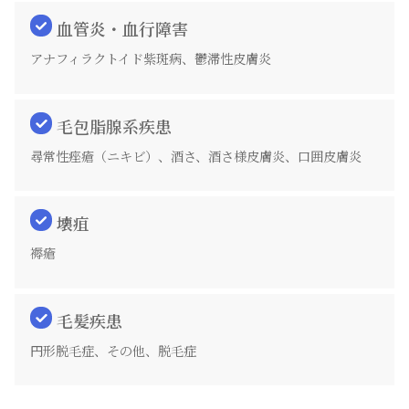
血管炎・血行障害
アナフィラクトイド紫斑病、鬱滞性皮膚炎
毛包脂腺系疾患
尋常性痤瘡（ニキビ）、酒さ、酒さ様皮膚炎、口囲皮膚炎
壊疽
褥瘡
毛髪疾患
円形脱毛症、その他、脱毛症