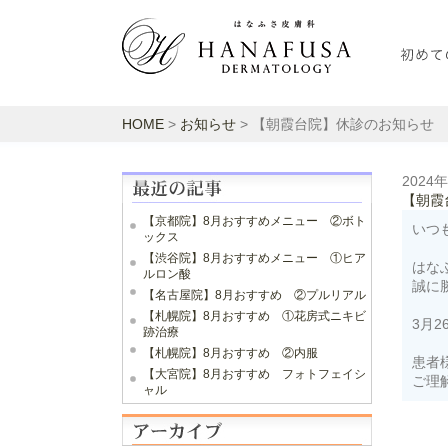
HOME
>
お知らせ
> 【朝霞台院】休診のお知らせ
2024
【朝霞
【京都院】8月おすすめメニュー ②ボト
いつ
ックス
【渋谷院】8月おすすめメニュー ①ヒア
はな
ルロン酸
誠に
【名古屋院】8月おすすめ ②プルリアル
【札幌院】8月おすすめ ①花房式ニキビ
3月2
跡治療
【札幌院】8月おすすめ ②内服
患者
【大宮院】8月おすすめ フォトフェイシ
ご理
ャル