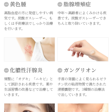
黄色腫
脂腺増殖症
高脂血症の方に発症しやすい病
中年～高齢者によくみかける疾
気です。炭酸ガスレーザー、も
患です。炭酸ガスレーザーでき
しくは手術療法でしっかり治療
ちんと取り除いていきます。
を行います。
化膿性汗腺炎
ガングリオン
頻繁に「オデキ」「ニキビ」と
手首の背面によく見られるゼラ
して誤診される疾患です。薬や
チン状の粘液物質で満たされた
生活習慣の改善などで治療して
滑膜嚢胞です。3種類の治療法
いきます。
で治していきます。