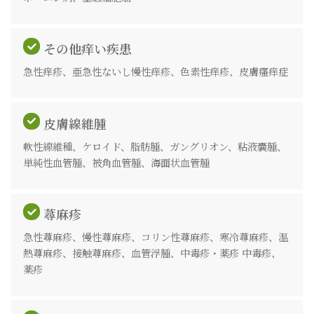
その他痒い疾患
急性痒疹、亜急性ないし慢性痒疹、色素性痒疹、皮膚瘙痒症
皮膚線維腫
軟性線維種、ケロイド、脂肪腫、ガングリオン、粘液嚢腫、
単純性血管腫、被角血管腫、海面状血管腫
蕁麻疹
急性蕁麻疹、慢性蕁麻疹、コリン性蕁麻疹、寒冷蕁麻疹、温
熱蕁麻疹、接触蕁麻疹、血管浮腫、中毒疹・薬疹 中毒疹、
薬疹