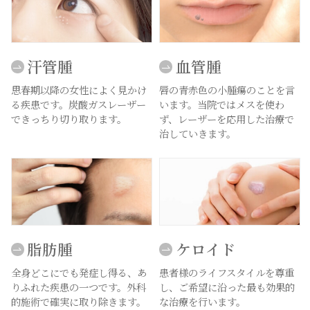
汗管腫
血管腫
思春期以降の女性によく見かけ
唇の青赤色の小腫瘍のことを言
る疾患です。炭酸ガスレーザー
います。当院ではメスを使わ
できっちり切り取ります。
ず、レーザーを応用した治療で
治していきます。
脂肪腫
ケロイド
全身どこにでも発症し得る、あ
患者様のライフスタイルを尊重
りふれた疾患の一つです。外科
し、ご希望に沿った最も効果的
的施術で確実に取り除きます。
な治療を行います。