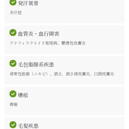
発汗異常
多汗症
血管炎・血行障害
アナフィラクトイド紫斑病、鬱滞性皮膚炎
毛包脂腺系疾患
尋常性痤瘡（ニキビ）、酒さ、酒さ様皮膚炎、口囲皮膚炎
壊疽
褥瘡
毛髪疾患