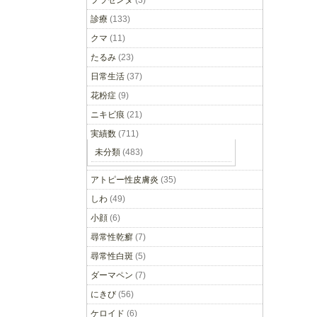
プラセンタ
(3)
診療
(133)
クマ
(11)
たるみ
(23)
日常生活
(37)
花粉症
(9)
ニキビ痕
(21)
実績数
(711)
未分類
(483)
アトピー性皮膚炎
(35)
しわ
(49)
小顔
(6)
尋常性乾癬
(7)
尋常性白斑
(5)
ダーマペン
(7)
にきび
(56)
ケロイド
(6)