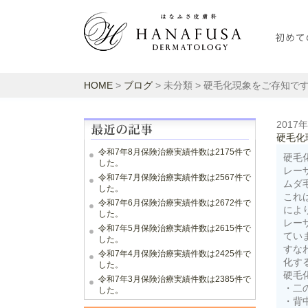
HOME
>
ブログ
> 未分類 > 硬毛化現象をご存知で
2017
硬毛化
令和7年8月保険治療実績件数は2175件で
硬毛
した。
レー
令和7年7月保険治療実績件数は2567件で
ムダ
した。
これ
令和7年6月保険治療実績件数は2672件で
によ
した。
レー
令和7年5月保険治療実績件数は2615件で
てい
した。
すな
令和7年4月保険治療実績件数は2425件で
化す
した。
硬毛
令和7年3月保険治療実績件数は2385件で
・二
した。
・背