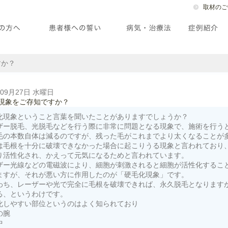
取材のご
すか？
年09月27日 水曜日
現象をご存知ですか？
化現象ということ言葉を聞いたことがありますでしょうか？
ザー脱毛、光脱毛などを行う際に非常に問題となる現象で、施術を行う
毛の本数自体は減るのですが、残った毛がこれまでより太くなることが
は毛根を十分に破壊できなかった場合に起こりうる現象と言われており
り活性化され、かえって元気になるためと言われています。
ザー光線などの電磁波により、細胞が刺激されると細胞が活性化するこ
ますが、それが悪い方に作用したのが「硬毛化現象」です。
わち、レーザーや光で完全に毛根を破壊できれば、永久脱毛となります
る、というわけです。
化しやすい部位というのはよく知られており
の腕
中