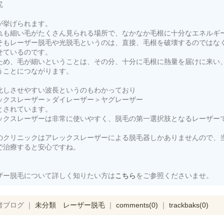
尻
が挙げられます。
れも細い毛がたくさん見られる場所で、なかなか毛根に十分なエネルギ
そもレーザー脱毛や光脱毛というのは、直接、毛根を破壊するのではな
せているのです。
ため、毛が細いということは、その分、十分に毛根に熱量を届けに来い
うことにつながります。
化しさせやすい波長というのもわかっており
ックスレーザー＞ダイレーザー＞ヤグレーザー
とされています。
ックスレーザーは非常に使いやすく、脱毛の第一選択肢となるレーザー
のクリニックはアレックスレーザーによる脱毛器しかありませんので、
で治療すると安心ですね。
ザー脱毛について詳しく知りたい方は
こちら
をご参照くださいませ。
者ブログ ｜
未分類
レーザー脱毛
｜
comments(0)
｜
trackbaks(0)