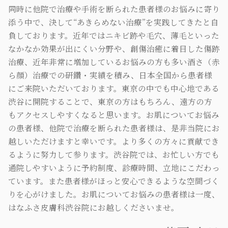
同時に他院で治療や手術を断られた患者様のお悩みに寄り
添う中で、決して“あきらめない治療”を実践してきたと自
負しております。近年ではニキビ跡や毛穴、薄毛といった
なかなか効果が出にくい分野や、創傷治癒に着目した傷跡
治療、近年非常に増加しているお悩みの方も多い酒さ（赤
ら顔）治療での研鑽・実績を積み、日本全国から患者様
にご来院いただいております。東京の中でも中心地である
渋谷に開院することで、東京の方はもちろん、遠方の方
もアクセスしやすくなると思います。お肌についてお悩み
の患者様、他院で治療を断られた患者様は、是非当院にお
越しいただけますと幸いです。より多くの方々に貢献でき
るように努力して参ります。渋谷院では、お忙しい方でも
通院しやすいように予約制度、診療時間、立地にこだわっ
ています。また患者様がほっと安心できるような空間づく
りを心がけました。お肌についてお悩みの患者様は一度、
はなふさ皮膚科渋谷院にお越しくださいませ。