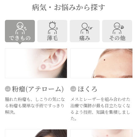
病気・お悩みから探す
できもの
薄毛
痛み
その他
粉瘤(アテローム)
ほくろ
腫れた粉瘤も、しこりの気にな
メスとレーザーを組み合わせた
る粉瘤も簡単な手術ですっきり
治療で傷跡が最も目立たなくな
解決。
るよう技術、知識を集積しまし
た。