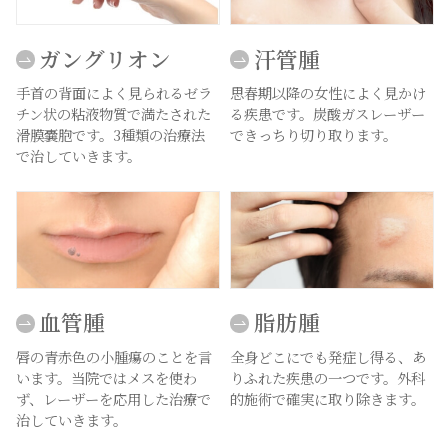
ガングリオン
汗管腫
手首の背面によく見られるゼラ
思春期以降の女性によく見かけ
チン状の粘液物質で満たされた
る疾患です。炭酸ガスレーザー
滑膜嚢胞です。3種類の治療法
できっちり切り取ります。
で治していきます。
血管腫
脂肪腫
唇の青赤色の小腫瘍のことを言
全身どこにでも発症し得る、あ
います。当院ではメスを使わ
りふれた疾患の一つです。外科
ず、レーザーを応用した治療で
的施術で確実に取り除きます。
治していきます。