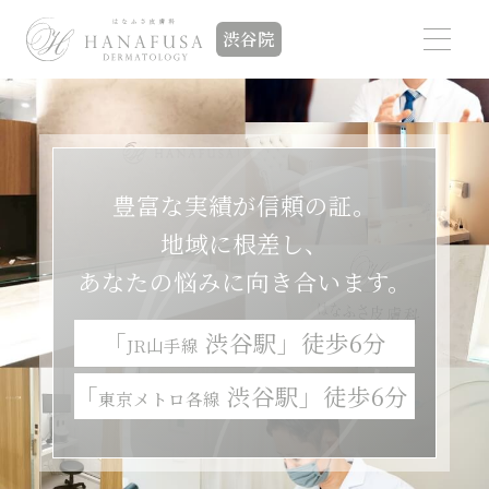
渋谷院
豊富な実績が信頼の証。
地域に根差し、
あなたの悩みに向き合います。
「
渋谷駅」徒歩6分
JR山手線
「
渋谷駅」徒歩6分
東京メトロ各線