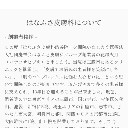
はなふさ皮膚科について
- 創業者挨拶 -
この度「はなふさ皮膚科渋谷院」を開院いたします医療法
人社団慶祥会はなふさ皮膚科グループ創業者の花房火月
（ハナフサヒヅキ）と申します。当院は三鷹市にあるクリ
ニックを継承し、「皮膚でお悩みの患者様を笑顔にした
い」、「肌のコンプレックスに悩む人をゼロに」という思
いで開院したのが始まりです。おかげさまで多くの患者様
に支えられ、13年目を迎えることが出来ました。現在、
渋谷院の他に東京エリアの三鷹市、国分寺市、杉並区久我
山、池袋、新宿に5院、埼玉エリアの新座市、志木市、さ
いたま市大宮、朝霞市に4院、関西エリアの京都市に1院、
大阪難波に1院、計11院を開業しております。そして今