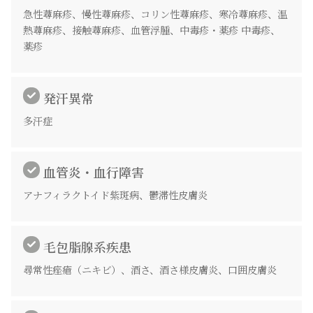
急性蕁麻疹、慢性蕁麻疹、コリン性蕁麻疹、寒冷蕁麻疹、温
熱蕁麻疹、接触蕁麻疹、血管浮腫、中毒疹・薬疹 中毒疹、
薬疹
発汗異常
多汗症
血管炎・血行障害
アナフィラクトイド紫斑病、鬱滞性皮膚炎
毛包脂腺系疾患
尋常性痤瘡（ニキビ）、酒さ、酒さ様皮膚炎、口囲皮膚炎