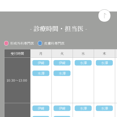
- 診療時間・担当医 -
形成外科専門医
皮膚科専門医
受付時間
月
火
水
木
伊﨑
伊﨑
水澤
水澤
水澤
水澤
10:30～13:00
伊﨑
伊﨑
水澤
水澤