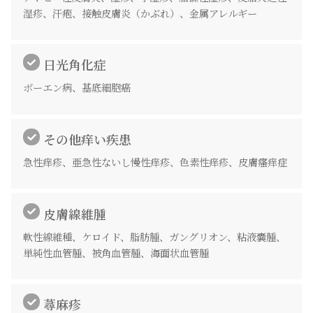
湿疹、汗疱、接触皮膚炎（かぶれ）、金属アレルギー
日光角化症
ボーエン病、基底細胞癌
その他痒い疾患
急性痒疹、亜急性ないし慢性痒疹、色素性痒疹、皮膚瘙痒症
皮膚線維腫
軟性線維種、ケロイド、脂肪腫、ガングリオン、粘液嚢腫、
単純性血管腫、被角血管腫、海面状血管腫
蕁麻疹