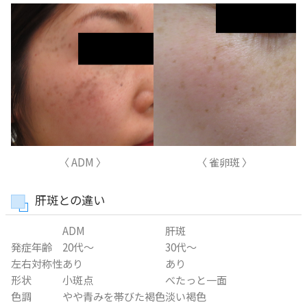
〈 ADM 〉
〈 雀卵斑 〉
肝斑との違い
ADM
肝斑
発症年齢
20代～
30代～
左右対称性
あり
あり
形状
小斑点
べたっと一面
色調
やや青みを帯びた褐色
淡い褐色