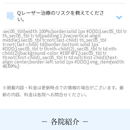
Qレーザー治療のリスクを教えてくださ
い。
.sec05_tbl{width: 100%;border:solid 1px #DDD;}.sec05_tbl tr
th,.sec05_tbl tr td{padding:1.2vw;vertical-align:
middle;}.sec05_tbl tr:not(:last-child) th,.sec05_tbl
tr:not(:last-child) td{border-bottom: solid 1px
#DDD;}.sec05_tbl tr th:nth-child(2),.sec05_tbl tr td:nth-
child(2){background-color: #EBF4FE;}.sec05_tbl tr
th:not(:first-child),.sec05_tbl tr td:not(:first-child){text-
align: center;border-left: solid 1px #DDD;}.img_item{width:
48.69%;}
※掲載内容・料金は更新時点での情報の場合がございます。最
新の内容、料金は各院へお問合せください。