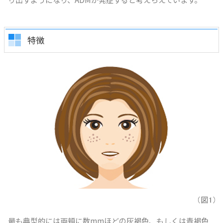
特徴
最も典型的には両頬に数mmほどの灰褐色、もしくは青褐色