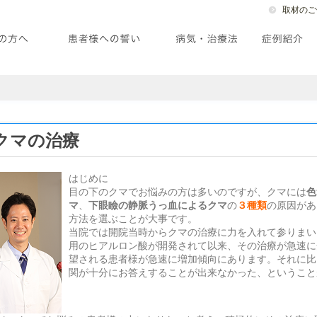
取材のご
クマの治療
はじめに
目の下のクマでお悩みの方は多いのですが、クマには
色
マ
、
下眼瞼の静脈うっ血によるクマ
の
３種類
の原因があ
方法を選ぶことが大事です。
当院では開院当時からクマの治療に力を入れて参りまい
用のヒアルロン酸が開発されて以来、その治療が急速に
望される患者様が急速に増加傾向にあります。それに比
関が十分にお答えすることが出来なかった、ということ