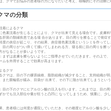
は、クマでお悩みの患者様の力になりたいと考え、積極的にその治療に
クマの分類
沈着によるクマ
に色素沈着が生じることにより、クマが出来て見える場合です。皮膚科
る肝斑の類縁疾患である場 合があります。目の周りを擦ることで発症
軽度の炎症が起こり、その結果、炎症後色素沈着というシミを作ってし
、目の周りがつい痒くて掻いてしまわれる方、寝る前に目の周りを擦っ
方がなることが多いようです。
：まずは皮膚を擦らないようにご指導させていただきます。その上で、
ームを外用することで効果が高まります。
よるクマ
るクマは、目の下の膠原線維、脂肪組織が減少すること、支持組織が弱
。また眼輪筋が緩み、目袋が 出来て、その下に陰が出来てしまうとい
：目の下のクマにヒアルロン酸の注入を行います。これまでは、目の周
ずかでも注入部位や量が狂うと凸凹に なってしまうため、慎重に、少
果、患者様には何度か通院していただき、その都度ヒアルロン酸を少し