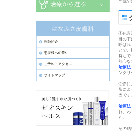
当院で
①色素
目の下
医師紹介
呼ばれ
とで、
患者様への誓い
持ちで
熱心な
ご予約・アクセス
治療法
ンクリ
サイトマップ
②影に
影によ
因です
治療法
れ、わ
た。
その結