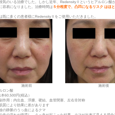
根気のいる治療でした。しかし近年、RedensityⅡというヒアルロン
に容易になりました。治療時間は
５分程度で、凸凹になるリスク はほ
は既に多くの患者様にRedensityⅡをご使用いただきました。
施術前
施術後
ルロン酸
本60,500円(税込）
副作用：内出血、浮腫、硬結、血管閉塞、左右非対称
肌質により効果に差があります
瞼の静脈のうっ血によるクマ
の血の流れが停滞し、うっ血が起こった結果、クマが出来て見える場合