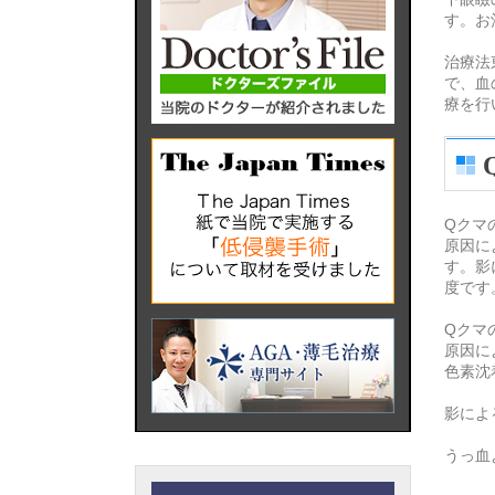
す。お
治療法
で、血
療を行
Qクマ
原因に
す。影
度です
Qクマ
原因に
色素沈
影によ
うっ血