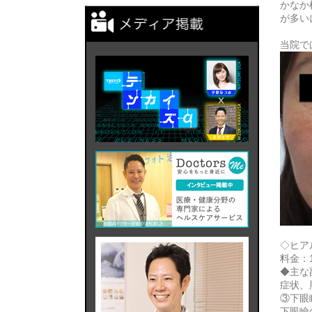
かなか
が多い
当院で
◇ヒア
料金：1
◆主な
症状、
③下眼
下眼瞼