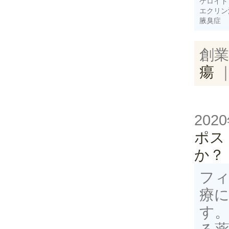
ケロイド
エクリン
腋臭症
創業
瘍
202
ポス
か？
フィ
療
す。