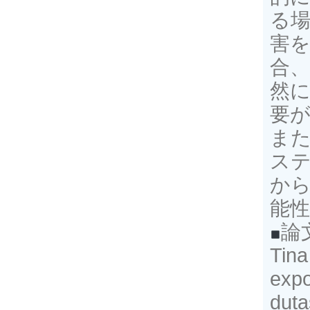
る
害
合
然
要
ま
ス
か
能
論
Tina
expo
du