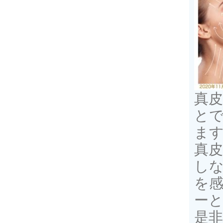
真皮
と
ま
真
しな
を
ー
是