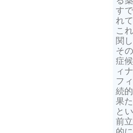
る
すで
れ
こ
関
そ
症
ィナ
フ
続
果
と
前
的