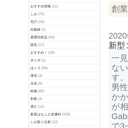
おすすめ情報
(11)
創業
しみ
(73)
毛穴
(24)
妊娠線
(1)
202
基礎化粧品
(10)
新型
脱毛
(17)
おすすめ！
(19)
一見
水イボ
(1)
な
ほくろ
(59)
す
薄毛
(3)
水虫
(5)
男性
粉瘤
(85)
か
刺青
(3)
が
酒さ
(12)
Ga
新座はなふさ皮膚科
(103)
しわ取り注射
(12)
で3