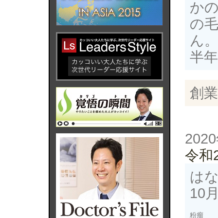
か
の
ん
半
創業
202
令和
は
10
粉瘤