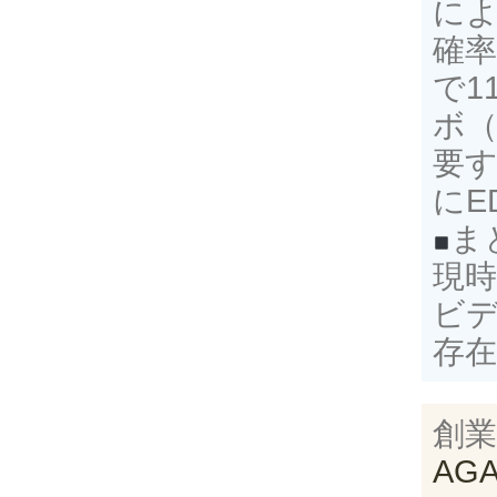
に
確率
で1
ボ（
要
にE
ま
現
ビ
存
創業
AG