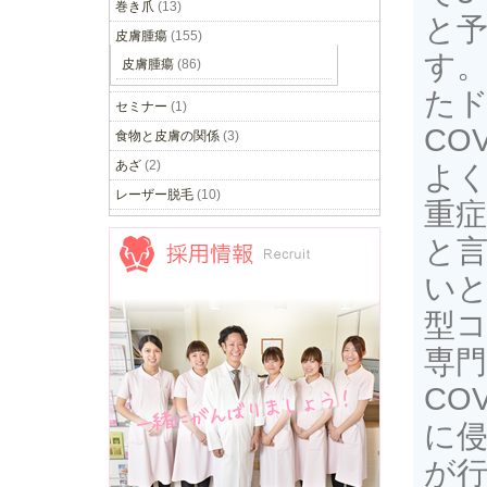
巻き爪
(13)
と
皮膚腫瘍
(155)
す。
皮膚腫瘍
(86)
たド
セミナー
(1)
CO
食物と皮膚の関係
(3)
あざ
(2)
よく
レーザー脱毛
(10)
重
と
いと
型
採用情報
専
CO
に侵
が