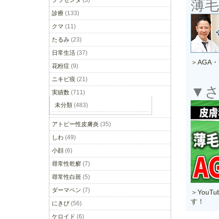
プラセンタ
(3)
薄
診療
(133)
クマ
(11)
たるみ
(23)
日常生活
(37)
＞AGA
花粉症
(9)
ニキビ痕
(21)
▼さ
実績数
(711)
未分類
(483)
アトピー性皮膚炎
(35)
しわ
(49)
小顔
(6)
尋常性乾癬
(7)
尋常性白斑
(5)
ダーマペン
(7)
＞You
す！
にきび
(56)
ケロイド
(6)