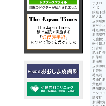
ホクロ
イボ
眼瞼下垂
陥入爪
皮膚腫瘍
石灰化上
神経線維
脂腺増殖
化膿性汗
軟性線維
汗管腫
肥厚性瘢
肉芽腫
脂肪種
皮膚線維
血管腫
毛巣洞
多発性脂
黄色腫
基底細胞
コンジロ
膿皮症
脂漏性角