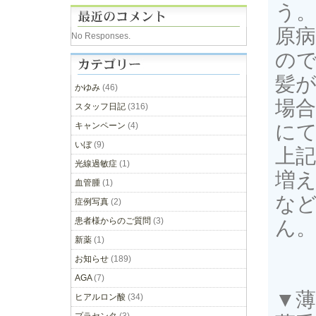
う
原
No Responses.
ので
髪
かゆみ
(46)
場
スタッフ日記
(316)
キャンペーン
(4)
に
いぼ
(9)
上
光線過敏症
(1)
増
血管腫
(1)
な
症例写真
(2)
患者様からのご質問
(3)
ん
新薬
(1)
お知らせ
(189)
AGA
(7)
▼
ヒアルロン酸
(34)