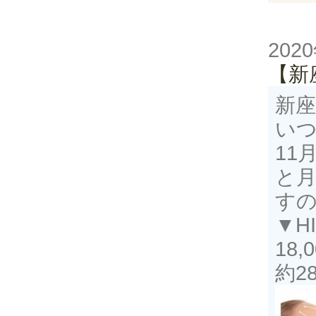
202
【新
新
い
11
と
す
▼H
18
約2