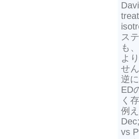
Dav
trea
is
ステ
も
よ
せ
逆
ED
く
例えば
Dec;
vs P