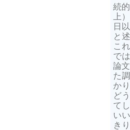
続的
上）
日以
と
こ
で
論
た
か
ど
て
い
き