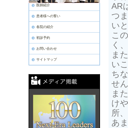
AR
医師紹介
つま
患者様への誓い
い
各院の紹介
この
初診予約
く
お問い合わせ
また
サイトマップ
い
ちな
せ
また
け
所
あ