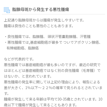
脂腺母斑から発生する悪性腫瘍
上記通り脂腺母斑からは腫瘍が発生しやすいです。
腫瘍は良性のことも悪性のこともあります。
・良性腫瘍では、脂腺腫、 頭状汗管囊胞腺腫、汗管腫
・悪性腫瘍では,基底細胞癌が最多で ついでアポクリン腺癌、
有棘細胞癌、脂腺癌
などが代表的です。
悪性腫瘍では基底細胞癌が最も多いのですが、最近の研究で
はほとんどは基底細胞癌ではなく別の良性腫瘍（毛芽腫）で
はないか、と言われています。
悪性腫瘍の発生率に関しては上記の理由により、報告による
差が大きく、1％以下～２２％の確率で見られるとされていま
す。
腫瘍が発生して来る年齢は平均で30-35歳とされています。10
歳以下で腫瘍が発生して来ることもあります。