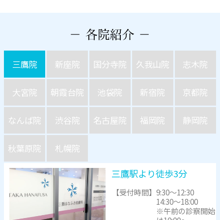
三鷹院
新座院
国分寺院
久我山院
志木院
大宮院
朝霞台院
池袋院
新宿院
京都院
なんば院
渋谷院
名古屋院
福岡院
静岡院
秋葉原院
札幌院
三鷹駅より徒歩3分
【受付時間】
9:30～12:30
14:30～18:00
※午前の診察開始
は10:00～