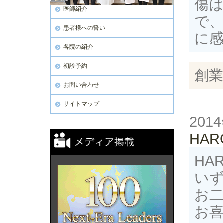
傷
医師紹介
で
患者様への誓い
に
各院の紹介
初診予約
創業
お問い合わせ
サイトマップ
201
HA
HA
い
お
お