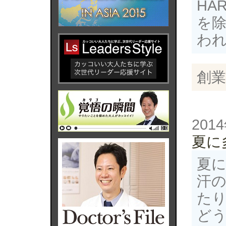
HA
を
わ
創業
201
夏に
夏
汗
た
ど