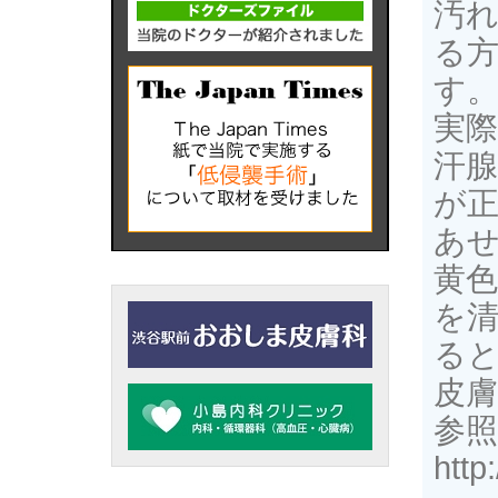
汚
る
す
実
汗
が
あ
黄
を
る
皮
参
http