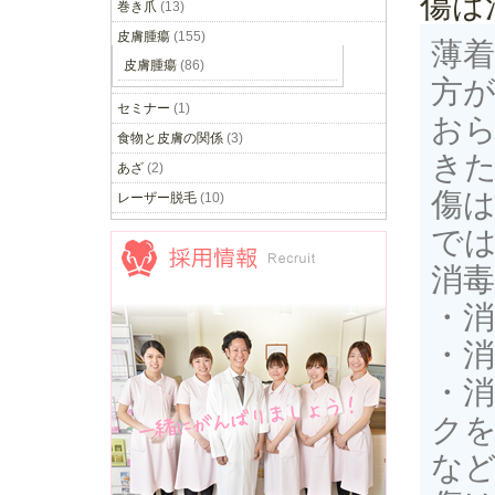
傷は
巻き爪
(13)
皮膚腫瘍
(155)
薄
皮膚腫瘍
(86)
方
セミナー
(1)
お
食物と皮膚の関係
(3)
き
あざ
(2)
傷
レーザー脱毛
(10)
で
消
・
・
採用情報
・
ク
な