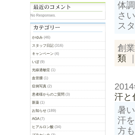
体
さいね
No Responses.
ス
かゆみ
(46)
創業
スタッフ日記
(316)
キャンペーン
(4)
類
いぼ
(9)
光線過敏症
(1)
血管腫
(1)
201
症例写真
(2)
汗と
患者様からのご質問
(3)
新薬
(1)
暑
お知らせ
(189)
汗
AGA
(7)
ヒアルロン酸
(34)
方