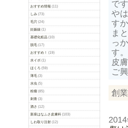
で
おすすめ情報
(11)
や
しみ
(73)
す
毛穴
(24)
妊娠線
(1)
ま
基礎化粧品
(10)
っ
脱毛
(17)
す
おすすめ！
(19)
皮
水イボ
(1)
ほくろ
(59)
ご
薄毛
(3)
水虫
(5)
創業
粉瘤
(85)
刺青
(3)
酒さ
(12)
新座はなふさ皮膚科
(103)
201
しわ取り注射
(12)