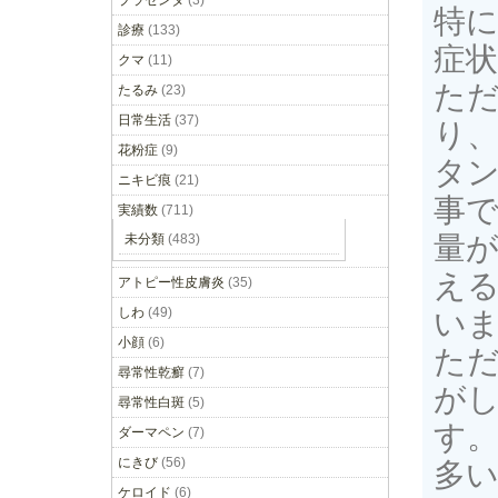
プラセンタ
(3)
特
診療
(133)
症
クマ
(11)
た
たるみ
(23)
日常生活
(37)
り
花粉症
(9)
タ
ニキビ痕
(21)
事
実績数
(711)
量
未分類
(483)
え
アトピー性皮膚炎
(35)
しわ
(49)
い
小顔
(6)
た
尋常性乾癬
(7)
が
尋常性白斑
(5)
す
ダーマペン
(7)
にきび
(56)
多
ケロイド
(6)