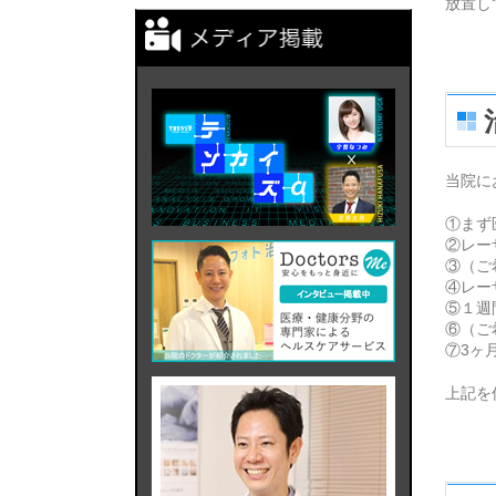
放置し
当院に
①まず
②レー
③（ご
④レー
⑤１週
⑥（ご
⑦3ヶ
上記を