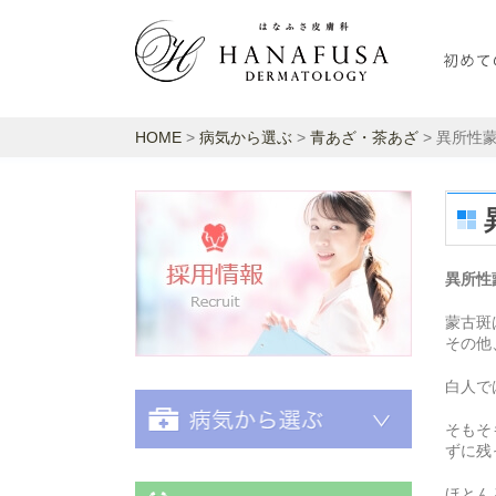
HOME
>
病気から選ぶ
>
青あざ・茶あざ
> 異所性
採用情報
異所性
蒙古斑
その他
白人で
そもそ
ずに残
ほとん