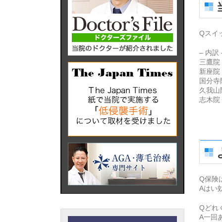
Qスイ
– 内訳 
三鷹院
新座院
国分寺院
久我山院
志木院
Q保険
Aはい
Qどれ
A一回