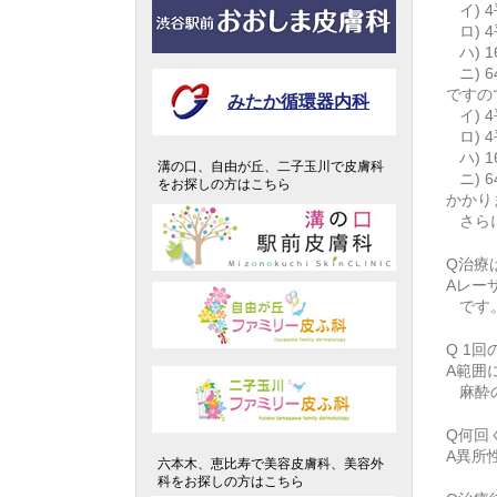
イ) 
ロ)
ハ)
ニ) 
ですの
みたか循環器内科
イ) 
ロ)
ハ)
溝の口、自由が丘、二子玉川で皮膚科
ニ) 
をお探しの方はこちら
かかり
さら
Q治療
Aレー
です
Q 1
A範囲
麻酔
Q何回
A異所
六本木、恵比寿で美容皮膚科、美容外
科をお探しの方はこちら