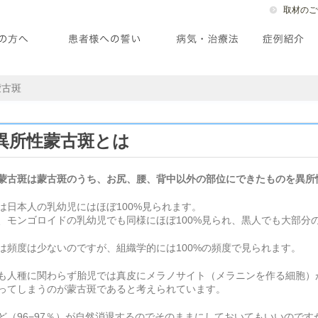
取材のご
蒙古斑
異所性蒙古斑とは
蒙古斑は蒙古斑のうち、お尻、腰、背中以外の部位にできたものを異所
は日本人の乳幼児にはほぼ100%見られます。
、モンゴロイドの乳幼児でも同様にほぼ100%見られ、黒人でも大部分
は頻度は少ないのですが、組織学的には100%の頻度で見られます。
も人種に関わらず胎児では真皮にメラノサイト（メラニンを作る細胞）
ってしまうのが蒙古斑であると考えられています。
ど（96−97％）が自然消退するのでそのままにしておいてもいいのです