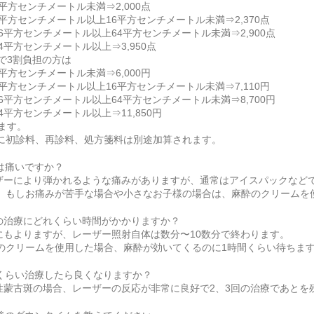
4平方センチメートル未満⇒2,000点
 4平方センチメートル以上16平方センチメートル未満⇒2,370点
 16平方センチメートル以上64平方センチメートル未満⇒2,900点
64平方センチメートル以上⇒3,950点
で3割負担の方は
4平方センチメートル未満⇒6,000円
 4平方センチメートル以上16平方センチメートル未満⇒7,110円
 16平方センチメートル以上64平方センチメートル未満⇒8,700円
64平方センチメートル以上⇒11,850円
ます。
に初診料、再診料、処方箋料は別途加算されます。
は痛いですか？
ザーにより弾かれるような痛みがありますが、通常はアイスパックなど
。もしお痛みが苦手な場合や小さなお子様の場合は、麻酔のクリームを
回の治療にどれくらい時間がかかりますか？
にもよりますが、レーザー照射自体は数分〜10数分で終わります。
のクリームを使用した場合、麻酔が効いてくるのに1時間くらい待ちま
くらい治療したら良くなりますか？
性蒙古斑の場合、レーザーの反応が非常に良好で2、3回の治療であとを