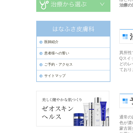
治療の
医師紹介
異所性
患者様への誓い
Qスイ
どのレ
ご予約・アクセス
ており
サイトマップ
通常の
色が濃
蒙古斑