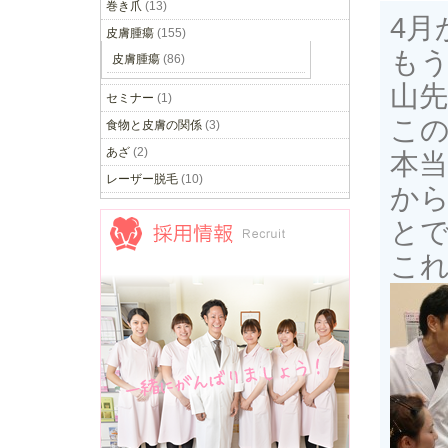
巻き爪
(13)
4月
皮膚腫瘍
(155)
も
皮膚腫瘍
(86)
山
セミナー
(1)
この
食物と皮膚の関係
(3)
あざ
(2)
本
レーザー脱毛
(10)
から
と
これ
採用情報