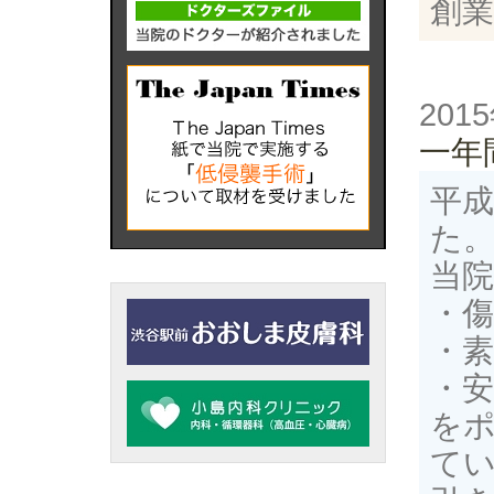
創業
201
一年
平成
た
当
・
・
・
を
て