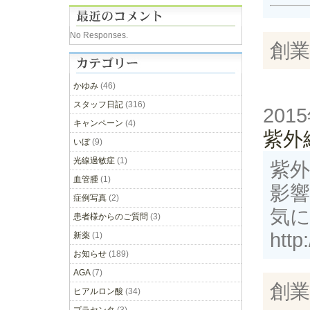
No Responses.
創業
かゆみ
(46)
スタッフ日記
(316)
201
キャンペーン
(4)
紫外
いぼ
(9)
光線過敏症
(1)
紫
血管腫
(1)
影
症例写真
(2)
気
患者様からのご質問
(3)
http
新薬
(1)
お知らせ
(189)
AGA
(7)
創業
ヒアルロン酸
(34)