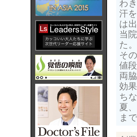
わ
汗
は
当
た
その
値
両脇
効果
ち
夏
ま