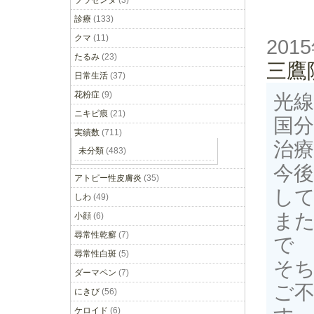
プラセンタ
(3)
診療
(133)
クマ
(11)
201
たるみ
(23)
三鷹
日常生活
(37)
花粉症
(9)
光
ニキビ痕
(21)
国
実績数
(711)
治
未分類
(483)
今後
アトピー性皮膚炎
(35)
し
しわ
(49)
ま
小顔
(6)
尋常性乾癬
(7)
で
尋常性白斑
(5)
そ
ダーマペン
(7)
ご
にきび
(56)
ケロイド
(6)