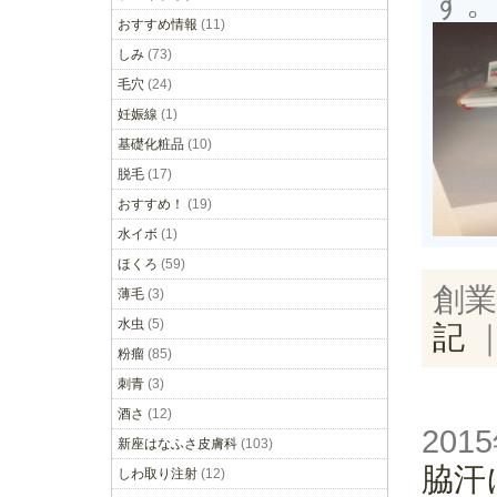
す
おすすめ情報
(11)
しみ
(73)
毛穴
(24)
妊娠線
(1)
基礎化粧品
(10)
脱毛
(17)
おすすめ！
(19)
水イボ
(1)
ほくろ
(59)
創業
薄毛
(3)
水虫
(5)
記
粉瘤
(85)
刺青
(3)
酒さ
(12)
201
新座はなふさ皮膚科
(103)
脇汗
しわ取り注射
(12)