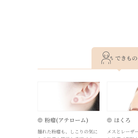
できもの
粉瘤(アテローム)
ほくろ
腫れた粉瘤も、しこりの気に
メスとレーザ