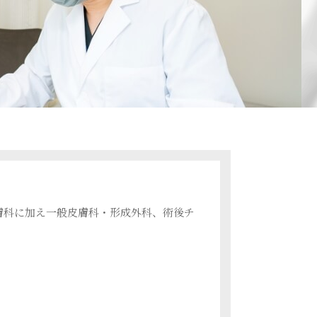
クマの治療
ボーエン病
腋臭症
石灰化上皮腫
耳垂裂
膚科に加え一般皮膚科・形成外科、術後チ