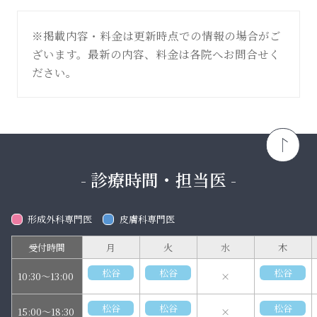
※掲載内容・料金は更新時点での情報の場合がご
ざいます。最新の内容、料金は各院へお問合せく
ださい。
- 診療時間・担当医 -
形成外科専門医
皮膚科専門医
受付時間
月
火
水
木
松谷
松谷
松谷
10:30～13:00
×
松谷
松谷
松谷
15:00～18:30
×