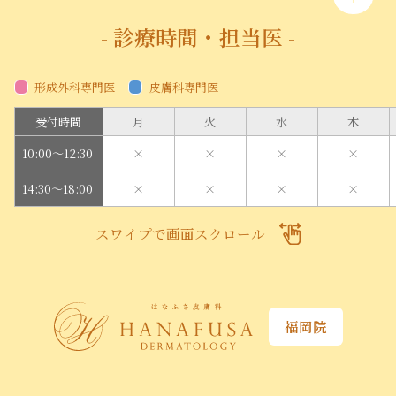
- 診療時間・担当医 -
形成外科専門医
皮膚科専門医
受付時間
月
火
水
木
10:00～12:30
×
×
×
×
14:30～18:00
×
×
×
×
スワイプで画面スクロール
福岡院