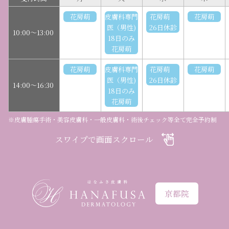
花房萌
皮膚科専門
花房萌
花房萌
医（男性)
26日休診
10:00～13:00
18日のみ
花房萌
花房萌
皮膚科専門
花房萌
花房萌
医（男性)
26日休診
14:00～16:30
18日のみ
花房萌
※皮膚腫瘍手術・美容皮膚科・一般皮膚科・術後チェック等全て完全予約制
スワイプで画面スクロール
京都院