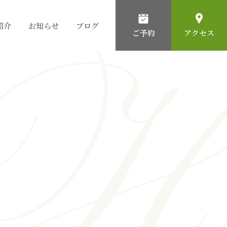
紹介
お知らせ
ブログ
ご予約
アクセス
粉瘤(アテローム)
石灰化上皮腫
ほくろ
黄色腫
男性の薄毛
いぼ
脂腺増殖症
女性の薄毛
ニキビ
化膿性汗腺炎
帯状疱疹
ニキビ跡の治療
ガングリオン
青あざ・茶あざ
耳垂裂
鼻瘤（びりゅう）
汗管腫
眼瞼下垂
腋臭症
日光角化症
血管腫