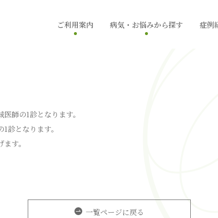
ご利用案内
病気・お悩みから探す
症例
初めての方へ
できもの
医師紹介
薄毛
、城医師の1診となります。
師の1診となります。
院紹介・アクセス
痛み
げます。
その他
一覧ページに戻る