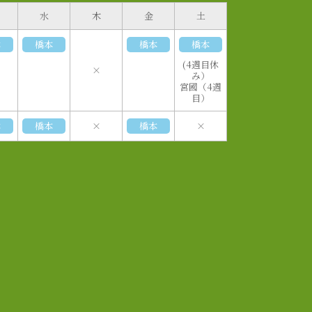
水
木
金
土
本
橋本
橋本
橋本
(4週目休
×
み）
宮國（4週
目）
本
橋本
×
橋本
×