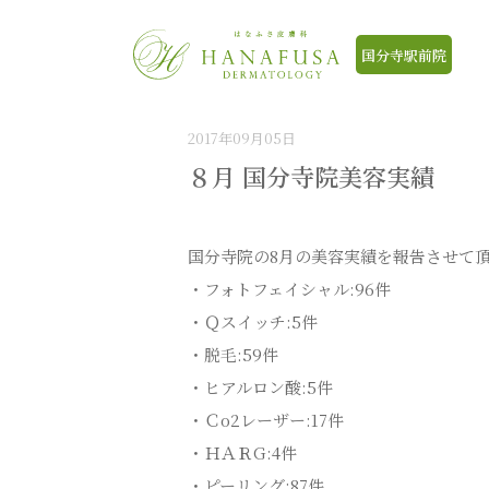
HOME
>
ブログ
>
８月 国分寺院美容実績
国分寺駅前院
2017年09月05日
８月 国分寺院美容実績
国分寺院の8月の美容実績を報告させて
・フォトフェイシャル:96件
・Ｑスイッチ:5件
・脱毛:59件
・ヒアルロン酸:5件
・Ｃo2レーザー:17件
・ＨＡＲG:4件
・ピーリング:87件