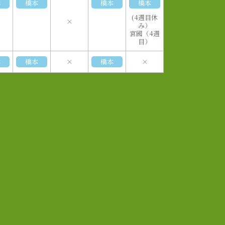
本
橋本
橋本
橋本
(4週目休
×
み）
宮國（4週
目）
本
橋本
×
橋本
×