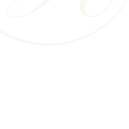
クマの治療
基底細胞癌
脂肪腫
酒さ
ボーエン病
ケロイド
乾癬