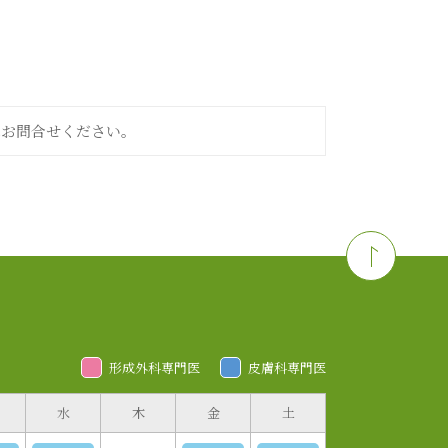
へお問合せください。
形成外科専門医
皮膚科専門医
水
木
金
土