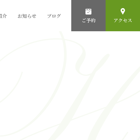
紹介
お知らせ
ブログ
ご予約
アクセス
粉瘤(アテローム)
石灰化上皮腫
ほくろ
黄色腫
男性の薄毛
いぼ
脂腺増殖症
女性の薄毛
ニキビ
化膿性汗腺炎
帯状疱疹
ニキビ跡の治療
ガングリオン
青あざ・茶あざ
耳垂裂
鼻瘤（びりゅう）
汗管腫
眼瞼下垂
腋臭症
日光角化症
血管腫