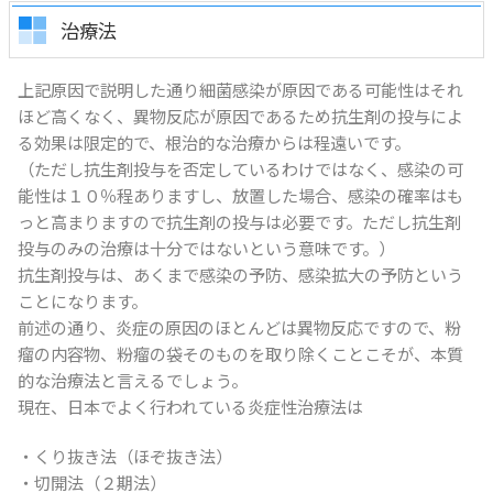
治療法
上記原因で説明した通り細菌感染が原因である可能性はそれ
ほど高くなく、異物反応が原因であるため抗生剤の投与によ
る効果は限定的で、根治的な治療からは程遠いです。
（ただし抗生剤投与を否定しているわけではなく、感染の可
能性は１０％程ありますし、放置した場合、感染の確率はも
っと高まりますので抗生剤の投与は必要です。ただし抗生剤
投与のみの治療は十分ではないという意味です。）
抗生剤投与は、あくまで感染の予防、感染拡大の予防という
ことになります。
前述の通り、炎症の原因のほとんどは異物反応ですので、粉
瘤の内容物、粉瘤の袋そのものを取り除くことこそが、本質
的な治療法と言えるでしょう。
現在、日本でよく行われている炎症性治療法は
・くり抜き法（ほぞ抜き法）
・切開法（２期法）