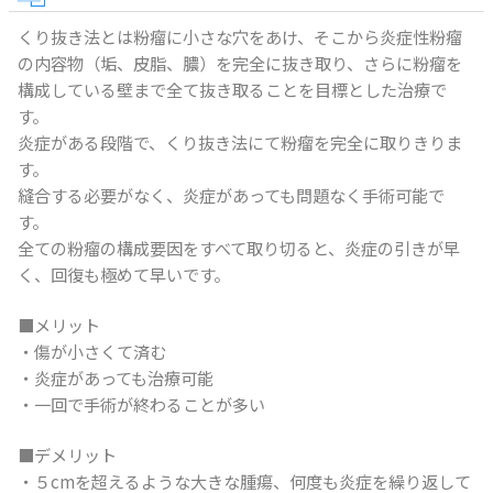
くり抜き法とは粉瘤に小さな穴をあけ、そこから炎症性粉瘤
の内容物（垢、皮脂、膿）を完全に抜き取り、さらに粉瘤を
構成している壁まで全て抜き取ることを目標とした治療で
す。
炎症がある段階で、くり抜き法にて粉瘤を完全に取りきりま
す。
縫合する必要がなく、炎症があっても問題なく手術可能で
す。
全ての粉瘤の構成要因をすべて取り切ると、炎症の引きが早
く、回復も極めて早いです。
■メリット
・傷が小さくて済む
・炎症があっても治療可能
・一回で手術が終わることが多い
■デメリット
・５cmを超えるような大きな腫瘍、何度も炎症を繰り返して