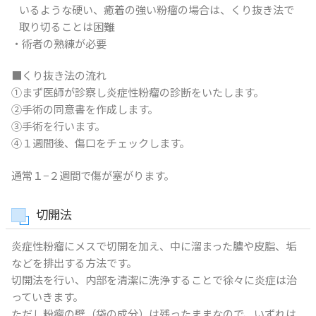
いるような硬い、癒着の強い粉瘤の場合は、くり抜き法で
取り切ることは困難
・術者の熟練が必要
■くり抜き法の流れ
①まず医師が診察し炎症性粉瘤の診断をいたします。
②手術の同意書を作成します。
③手術を行います。
④１週間後、傷口をチェックします。
通常１−２週間で傷が塞がります。
切開法
炎症性粉瘤にメスで切開を加え、中に溜まった膿や皮脂、垢
などを排出する方法です。
切開法を行い、内部を清潔に洗浄することで徐々に炎症は治
っていきます。
ただし粉瘤の壁（袋の成分）は残ったままなので、いずれは