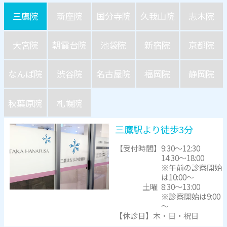
三鷹院
新座院
国分寺院
久我山院
志木院
大宮院
朝霞台院
池袋院
新宿院
京都院
なんば院
渋谷院
名古屋院
福岡院
静岡院
秋葉原院
札幌院
三鷹駅より徒歩3分
【受付時間】
9:30～12:30
14:30～18:00
※午前の診察開始
は10:00～
土曜
8:30～13:00
※診察開始は9:00
～
【休診日】木・日・祝日