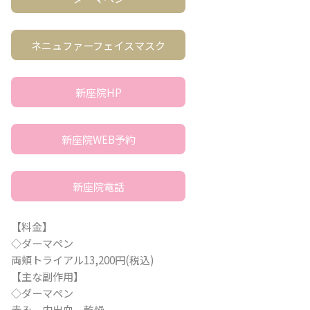
ネニュファーフェイスマスク
新座院HP
新座院WEB予約
新座院電話
【料金】
◇ダーマペン
両頬トライアル13,200円(税込)
【主な副作用】
◇ダーマペン
赤み、内出血、乾燥