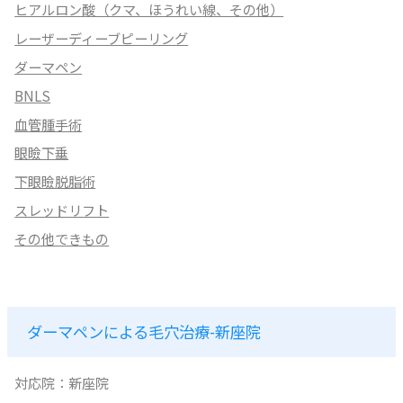
ヒアルロン酸（クマ、ほうれい線、その他）
レーザーディーブピーリング
ダーマペン
BNLS
血管腫手術
眼瞼下垂
下眼瞼脱脂術
スレッドリフト
その他できもの
ダーマペンによる毛穴治療-新座院
対応院：新座院