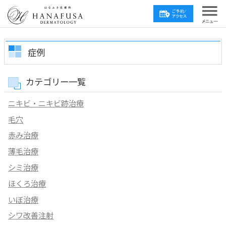
症例
カテゴリー一覧
ニキビ・ニキビ跡治療
毛穴
赤み治療
薄毛治療
シミ治療
ほくろ治療
いぼ治療
シワ改善注射