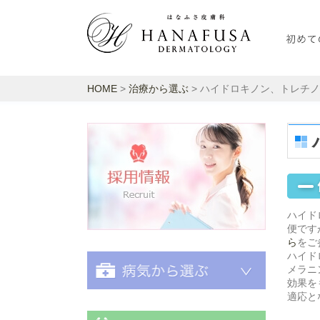
HOME
>
治療から選ぶ
> ハイドロキノン、トレチ
採用情報
ハイド
便です
ら
をご
ハイド
メラニ
効果を
適応と