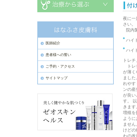
夜に一
さい。
院内
ハイド
医師紹介
ハイド
患者様への誓い
トレチ
トレチ
ご予約・アクセス
が薄く
ました
サイトマップ
れやす
ンの産
が良い
す。 
きます
増殖を
ように
ません
けどの
わの改