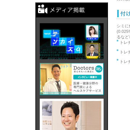
シミに
(0.
るなど
トレチ
トレチ
トレ