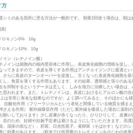
度シミのある箇所に塗る方法が一般的です。 朝夜2回使う場合は、朝
製剤
ロキノン5% 10g
ロキノン10% 10g
ノイン（レチノイン酸）
ノインは細胞内の核内受容体に作用し、表皮角化細胞の増殖を促し、
なってきますので、表皮を厚くする作用はアンチエイジングに最適とい
。さらに表皮のターンオーバーを促進し、古くなった表皮角化細胞を新
くし、角質を薄くする作用もあります。その結果、透明感と張りのある
生を抑制するというデータは乏しく、しみを強力に治療したい場合は、
と思われます。また、トレチノインは、表皮におけるヒアルロン酸の合
以上は非常に有名な効果なのですが、よく調べてみると、そのほかにも
。 抗酸化作用（フリーラジカルという老化と関係している物質を捕まえ
押さえる作用） 紫外線吸収作用（ただし紫外線を吸収した場合に薬剤
お願いしております）少し皮膚が赤くなったり、ひりひりして、皮膚が
。念のため、妊婦や妊娠予定者は避けるようにしていただきます。高濃
痕、湿疹の痕など）、肝斑、日光性黒子、雀卵斑（そばかす）などのシ
善に効果があります。（欧米では低用量のトレチノインを小じわの改善