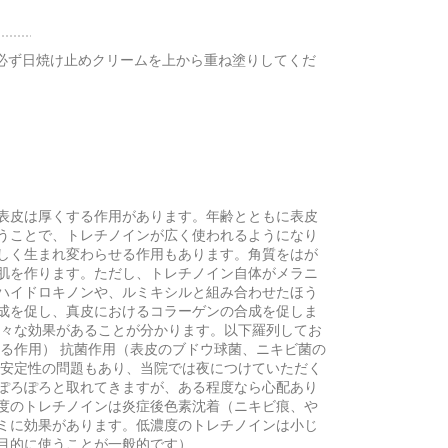
は必ず日焼け止めクリームを上から重ね塗りしてくだ
表皮は厚くする作用があります。年齢とともに表皮
うことで、トレチノインが広く使われるようになり
しく生まれ変わらせる作用もあります。角質をはが
肌を作ります。ただし、トレチノイン自体がメラニ
ハイドロキノンや、ルミキシルと組み合わせたほう
成を促し、真皮におけるコラーゲンの合成を促しま
様々な効果があることが分かります。以下羅列してお
る作用） 抗菌作用（表皮のブドウ球菌、ニキビ菌の
の安定性の問題もあり、当院では夜につけていただく
ぽろぽろと取れてきますが、ある程度なら心配あり
度のトレチノインは炎症後色素沈着（ニキビ痕、や
ミに効果があります。低濃度のトレチノインは小じ
目的に使うことが一般的です）