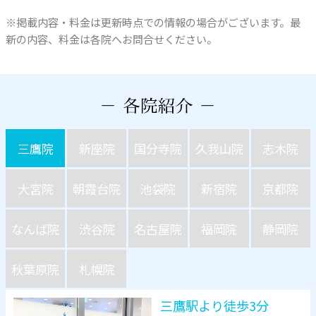
※掲載内容・料金は更新時点での情報の場合がございます。最
新の内容、料金は各院へお問合せください。
三鷹院
新座院
国分寺院
久我山院
志木院
大宮院
朝霞台院
池袋院
新宿院
京都院
なんば院
渋谷院
名古屋院
福岡院
静岡院
秋葉原院
札幌院
三鷹駅より徒歩3分