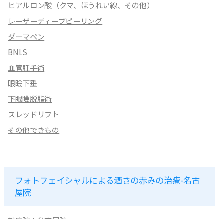
ヒアルロン酸（クマ、ほうれい線、その他）
レーザーディーブピーリング
ダーマペン
BNLS
血管腫手術
眼瞼下垂
下眼瞼脱脂術
スレッドリフト
その他できもの
フォトフェイシャルによる酒さの赤みの治療-名古
屋院