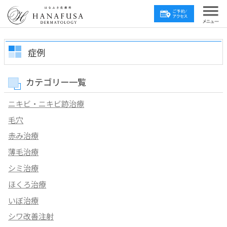
症例
カテゴリー一覧
ニキビ・ニキビ跡治療
毛穴
赤み治療
薄毛治療
シミ治療
ほくろ治療
いぼ治療
シワ改善注射