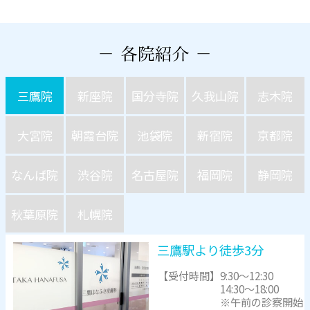
三鷹院
新座院
国分寺院
久我山院
志木院
大宮院
朝霞台院
池袋院
新宿院
京都院
なんば院
渋谷院
名古屋院
福岡院
静岡院
秋葉原院
札幌院
三鷹駅より徒歩3分
【受付時間】
9:30～12:30
14:30～18:00
※午前の診察開始