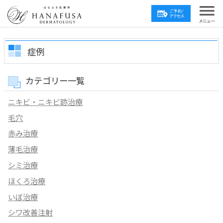
症例
カテゴリー一覧
ニキビ・ニキビ跡治療
毛穴
赤み治療
薄毛治療
シミ治療
ほくろ治療
いぼ治療
シワ改善注射