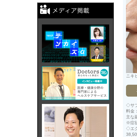
ニキ
◇サ
料金：
主な
※症
◇エ
38,