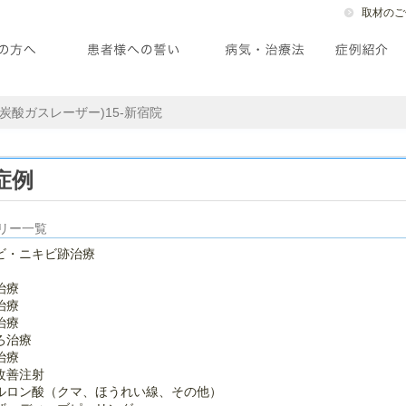
取材のご
炭酸ガスレーザー)15-新宿院
症例
リー一覧
ビ・ニキビ跡治療
治療
治療
治療
ろ治療
治療
改善注射
ルロン酸（クマ、ほうれい線、その他）