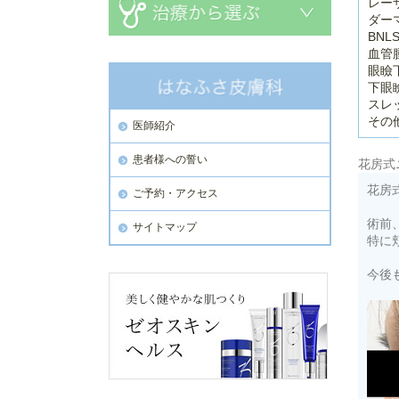
レー
ダー
BNL
血管
眼瞼
下眼
スレ
その
医師紹介
患者様への誓い
花房式
花房
ご予約・アクセス
術前
サイトマップ
特に
今後