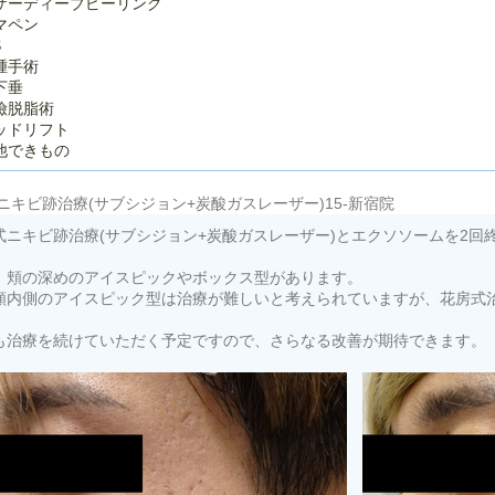
ザーディーブピーリング
マペン
S
腫手術
下垂
瞼脱脂術
ッドリフト
他できもの
ニキビ跡治療(サブシジョン+炭酸ガスレーザー)15-新宿院
式ニキビ跡治療(サブシジョン+炭酸ガスレーザー)とエクソソームを2回
、頬の深めのアイスピックやボックス型があります。
頬内側のアイスピック型は治療が難しいと考えられていますが、花房式
も治療を続けていただく予定ですので、さらなる改善が期待できます。