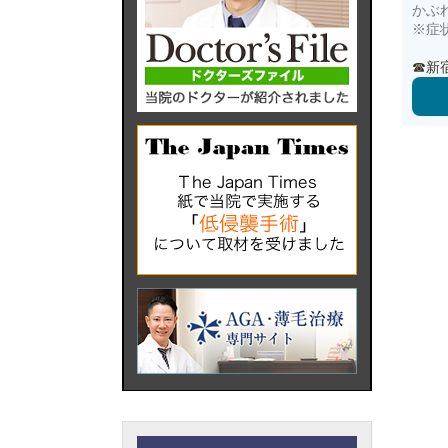
かぶ
※症
☎新