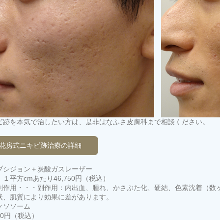
ビ跡を本気で治したい方は、是非はなふさ皮膚科まで相談ください。
花房式ニキビ跡治療の詳細
ブシジョン＋炭酸ガスレーザー
１平方cmあたり46,750円（税込）
副作用・・・副作用：内出血、腫れ、かさぶた化、硬結、色素沈着（数
状、肌質により効果に差があります。
クソソーム
500円（税込）