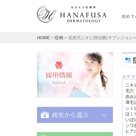
HOME
>
症例
> 花房式ニキビ跡治療(サブシジョン+
採用情報
カテゴ
ニキ
毛穴
赤み
薄毛
シミ
ほく
いぼ
シワ
ヒア