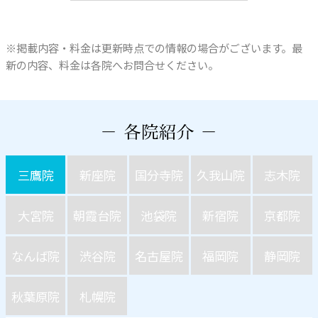
※掲載内容・料金は更新時点での情報の場合がございます。最
新の内容、料金は各院へお問合せください。
三鷹院
新座院
国分寺院
久我山院
志木院
大宮院
朝霞台院
池袋院
新宿院
京都院
なんば院
渋谷院
名古屋院
福岡院
静岡院
秋葉原院
札幌院