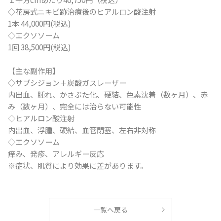
◇花房式ニキビ跡治療後のヒアルロン酸注射
1本 44,000円(税込)
◇エクソソーム
1回 38,500円(税込)
【主な副作用】
◇サブシジョン＋炭酸ガスレーザー
内出血、腫れ、かさぶた化、硬結、色素沈着（数ヶ月）、赤
み（数ヶ月）、完全には治らない可能性
◇ヒアルロン酸注射
内出血、浮腫、硬結、血管閉塞、左右非対称
◇エクソソーム
痒み、発疹、アレルギー反応
※症状、肌質により効果に差があります。
一覧へ戻る