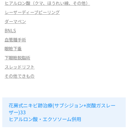
ヒアルロン酸（クマ、ほうれい線、その他）
レーザーディーブピーリング
ダーマペン
BNLS
血管腫手術
眼瞼下垂
下眼瞼脱脂術
スレッドリフト
その他できもの
花房式ニキビ跡治療(サブシジョン+炭酸ガスレー
ザー)33
ヒアルロン酸・エクソソーム併用