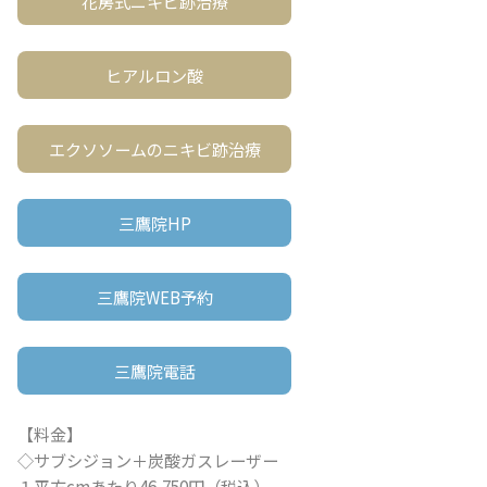
花房式ニキビ跡治療
ヒアルロン酸
エクソソームのニキビ跡治療
三鷹院HP
三鷹院WEB予約
三鷹院電話
【料金】
◇サブシジョン＋炭酸ガスレーザー
１平方cmあたり46,750円（税込）