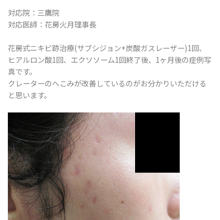
対応院：三鷹院
対応医師：花房火月理事長
花房式ニキビ跡治療(サブシジョン+炭酸ガスレーザー)1回、
ヒアルロン酸1回、エクソソーム1回終了後、1ヶ月後の症例写
真です。
クレーターのへこみが改善しているのがお分かりいただける
と思います。