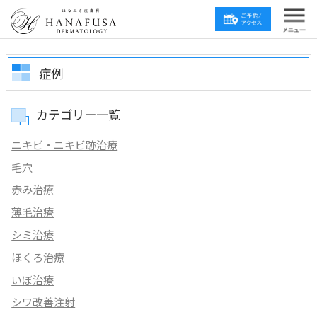
症例
カテゴリー一覧
ニキビ・ニキビ跡治療
毛穴
赤み治療
薄毛治療
シミ治療
ほくろ治療
いぼ治療
シワ改善注射