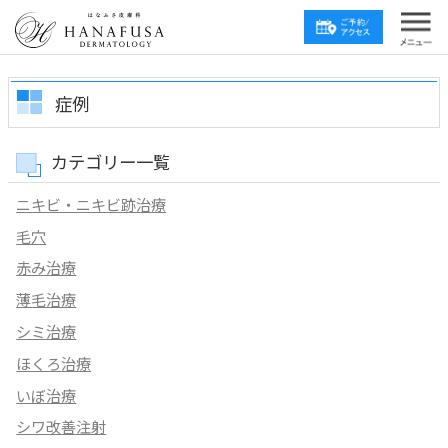
症例
カテゴリー一覧
ニキビ・ニキビ跡治療
毛穴
赤み治療
薄毛治療
シミ治療
ほくろ治療
いぼ治療
シワ改善注射