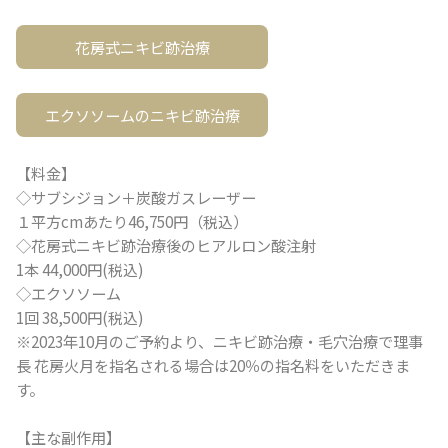
花房式ニキビ跡治療
エクソソームのニキビ跡治療
【料金】
◇サブシジョン＋炭酸ガスレーザー
１平方cmあたり46,750円（税込）
◇花房式ニキビ跡治療後のヒアルロン酸注射
1本 44,000円(税込)
◇エクソソーム
1回 38,500円(税込)
※2023年10月のご予約より、ニキビ跡治療・毛穴治療で理事
長 花房火月を指名される場合は20％の指名料をいただきま
す。
【主な副作用】