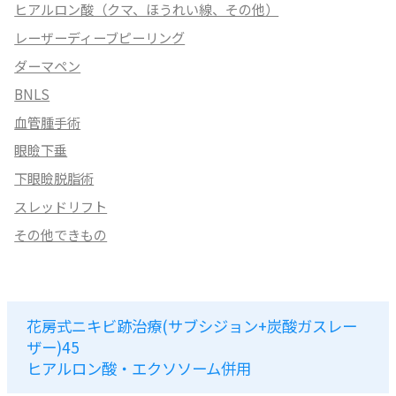
ヒアルロン酸（クマ、ほうれい線、その他）
レーザーディーブピーリング
ダーマペン
BNLS
血管腫手術
眼瞼下垂
下眼瞼脱脂術
スレッドリフト
その他できもの
花房式ニキビ跡治療(サブシジョン+炭酸ガスレー
ザー)45
ヒアルロン酸・エクソソーム併用