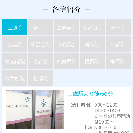
三鷹院
新座院
国分寺院
久我山院
志木院
大宮院
朝霞台院
池袋院
新宿院
京都院
なんば院
渋谷院
名古屋院
福岡院
静岡院
秋葉原院
札幌院
三鷹駅より徒歩3分
【受付時間】
9:30～12:30
14:30～18:00
※午前の診察開始
は10:00～
土曜
8:30～13:00
※診察開始は9:00