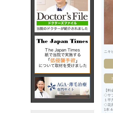
ニキ
【料
◇サ
１平方
◇花
1本 4