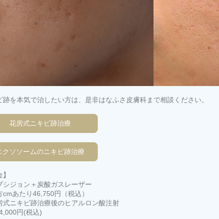
ビ跡を本気で治したい方は、是非はなふさ皮膚科まで相談ください。
花房式ニキビ跡治療
エクソソームのニキビ跡治療
金】
ブシジョン＋炭酸ガスレーザー
cmあたり46,750円（税込）
房式ニキビ跡治療後のヒアルロン酸注射
4,000円(税込)