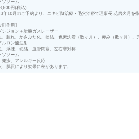
クソソーム
8,500円(税込)
023年10月のご予約より、ニキビ跡治療・毛穴治療で理事長 花房火月を
な副作用】
ブシジョン＋炭酸ガスレーザー
血、腫れ、かさぶた化、硬結、色素沈着（数ヶ月）、赤み（数ヶ月）、
アルロン酸注射
血、浮腫、硬結、血管閉塞、左右非対称
クソソーム
、発疹、アレルギー反応
状、肌質により効果に差があります。