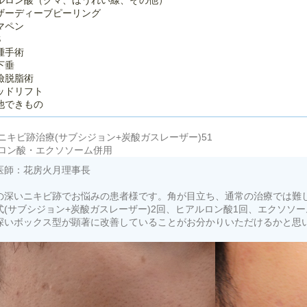
ルロン酸（クマ、ほうれい線、その他）
ザーディーブピーリング
マペン
S
腫手術
下垂
瞼脱脂術
ッドリフト
他できもの
ニキビ跡治療(サブシジョン+炭酸ガスレーザー)51
ロン酸・エクソソーム併用
医師：花房火月理事長
の深いニキビ跡でお悩みの患者様です。角が目立ち、通常の治療では難
式(サブシジョン+炭酸ガスレーザー)2回、ヒアルロン酸1回、エクソソー
深いボックス型が顕著に改善していることがお分かりいただけるかと思