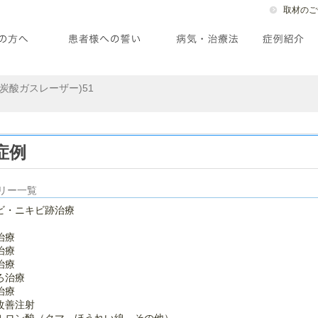
取材のご
炭酸ガスレーザー)51
症例
リー一覧
ビ・ニキビ跡治療
治療
治療
治療
ろ治療
治療
改善注射