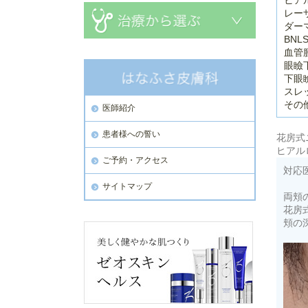
ヒア
レー
ダー
BNL
血管
眼瞼
下眼
スレ
その
医師紹介
患者様への誓い
花房式
ヒアル
ご予約・アクセス
対応
サイトマップ
両頬
花房
頬の