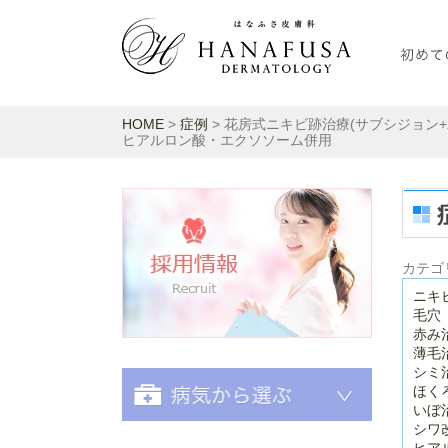
HOME
>
症例
> 花房式ニキビ跡治療(サブシジョン+
ヒアルロン酸・エクソソーム併用
採用情報
カテゴ
ニキ
毛穴
赤み
薄毛
シミ
ほく
いぼ
シワ