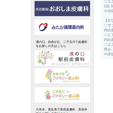
◇エ
1回 3
※2
【主
◇サ
みたか循環器内科
内出
◇ヒ
内出
溝の口、自由が丘、二子玉川で皮膚科
◇エ
をお探しの方はこちら
痒み
※症
六本木、恵比寿で美容皮膚科、美容外