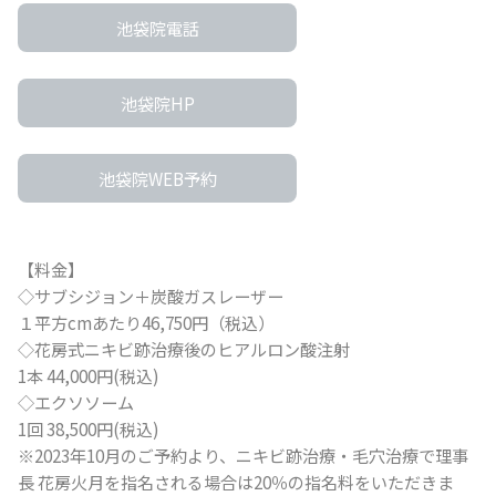
池袋院電話
池袋院HP
池袋院WEB予約
【料金】
◇サブシジョン＋炭酸ガスレーザー
１平方cmあたり46,750円（税込）
◇花房式ニキビ跡治療後のヒアルロン酸注射
1本 44,000円(税込)
◇エクソソーム
1回 38,500円(税込)
※2023年10月のご予約より、ニキビ跡治療・毛穴治療で理事
長 花房火月を指名される場合は20％の指名料をいただきま