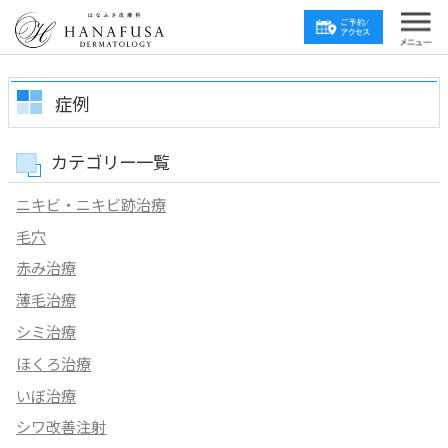
症例
カテゴリー一覧
ニキビ・ニキビ跡治療
毛穴
赤み治療
薄毛治療
シミ治療
ほくろ治療
いぼ治療
シワ改善注射