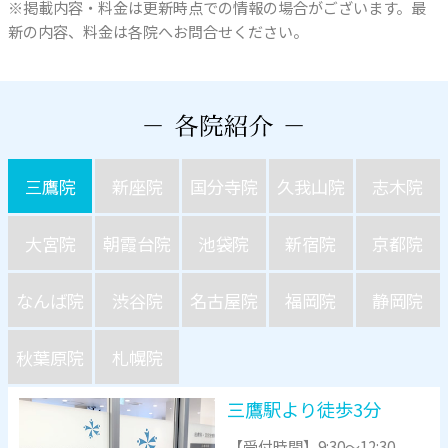
※掲載内容・料金は更新時点での情報の場合がございます。最
新の内容、料金は各院へお問合せください。
三鷹院
新座院
国分寺院
久我山院
志木院
大宮院
朝霞台院
池袋院
新宿院
京都院
なんば院
渋谷院
名古屋院
福岡院
静岡院
秋葉原院
札幌院
三鷹駅より徒歩3分
【受付時間】
9:30～12:30