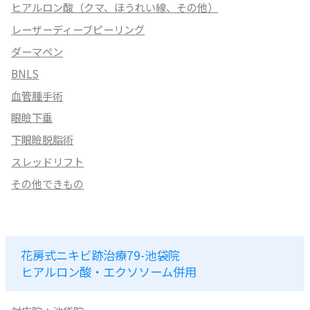
ヒアルロン酸（クマ、ほうれい線、その他）
レーザーディーブピーリング
ダーマペン
BNLS
血管腫手術
眼瞼下垂
下眼瞼脱脂術
スレッドリフト
その他できもの
花房式ニキビ跡治療79-池袋院
ヒアルロン酸・エクソソーム併用