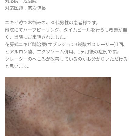
対応院：池袋院
対応医師：宗次院長
ニキビ跡でお悩みの、30代男性の患者様です。
他院にて
ハーブピーリング、
タイムピールを
行うも改善が無
く、当院にご来院されました。
花房式ニキビ跡治療(サブシジョン+炭酸ガスレーザー)1回、
ヒアルロン酸、エクソソーム併用、1ヶ月後の症例です。
クレーターのへこみが改善しているのがお分かりいただける
と思います。