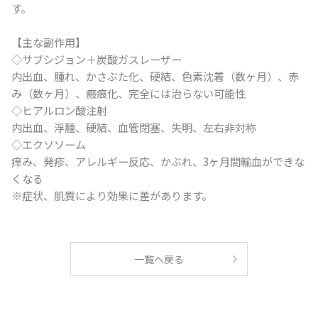
す。
【主な副作用】
◇サブシジョン＋炭酸ガスレーザー
内出血、腫れ、かさぶた化、硬結、色素沈着（数ヶ月）、赤
み（数ヶ月）、瘢痕化、完全には治らない可能性
◇ヒアルロン酸注射
内出血、浮腫、硬結、血管閉塞、失明、左右非対称
◇エクソソーム
痒み、発疹、アレルギー反応、かぶれ、3ヶ月間輸血ができな
くなる
※症状、肌質により効果に差があります。
一覧へ戻る