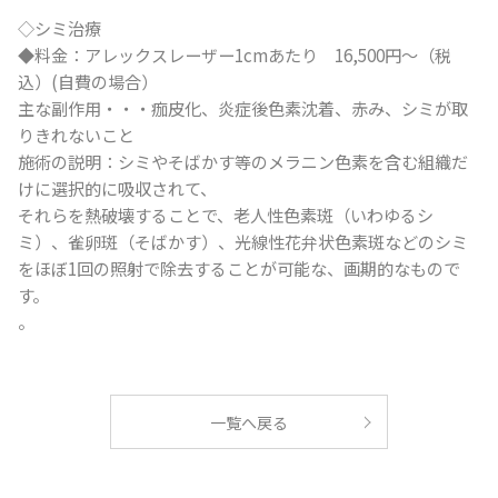
◇シミ治療
◆料金：アレックスレーザー1cmあたり 16,500円～（税
込）(自費の場合）
主な副作用・・・痂皮化、炎症後色素沈着、赤み、シミが取
りきれないこと
施術の説明：シミやそばかす等のメラニン色素を含む組織だ
けに選択的に吸収されて、
それらを熱破壊することで、老人性色素斑（いわゆるシ
ミ）、雀卵斑（そばかす）、光線性花弁状色素斑などのシミ
をほぼ1回の照射で除去することが可能な、画期的なもので
す。
。
一覧へ戻る