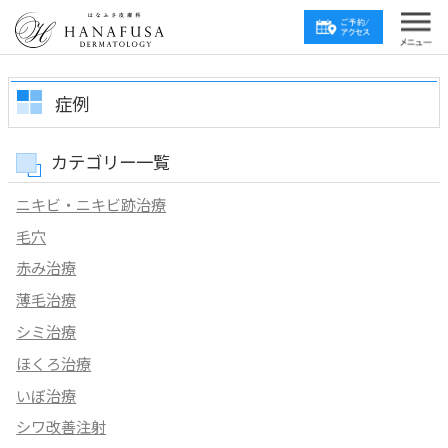
症例
カテゴリー一覧
ニキビ・ニキビ跡治療
毛穴
赤み治療
薄毛治療
シミ治療
ほくろ治療
いぼ治療
シワ改善注射