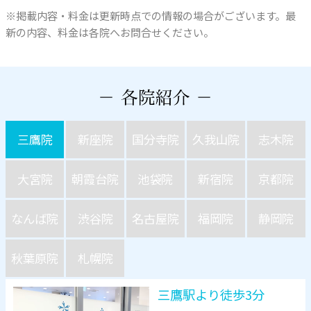
※掲載内容・料金は更新時点での情報の場合がございます。最
新の内容、料金は各院へお問合せください。
三鷹院
新座院
国分寺院
久我山院
志木院
大宮院
朝霞台院
池袋院
新宿院
京都院
なんば院
渋谷院
名古屋院
福岡院
静岡院
秋葉原院
札幌院
三鷹駅より徒歩3分