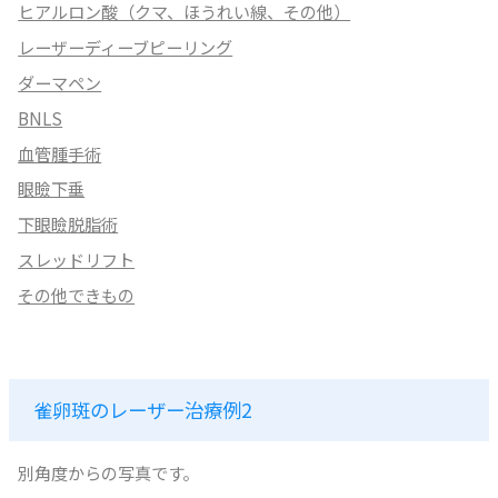
ヒアルロン酸（クマ、ほうれい線、その他）
レーザーディーブピーリング
ダーマペン
BNLS
血管腫手術
眼瞼下垂
下眼瞼脱脂術
スレッドリフト
その他できもの
雀卵斑のレーザー治療例2
別角度からの写真です。