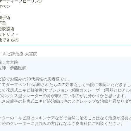
ザーディーブピーリング
マペン
S
腫手術
下垂
瞼脱脂術
ッドリフト
他できもの
ニキビ跡治療-大宮院
院：大宮院
医師：伊藤医師
ビ跡でお悩みの20代男性の患者様です。
にてダーマペン1回治療されたものの効果乏しく当院に来院いただきま
にて花房式ニキビ跡治療(サブシジョン+炭酸ガスレーザー)両頬とヒア
のボックス型クレーターの角が取れているのがお分かりかと思います。
ふさ皮膚科の花房式ニキビ跡治療は他のアグレッシブな治療と異なりダ
。
ーターのニキビ跡はスキンケアなどで自然に治ることはなく治療が必要
ビ跡のクレーターにお悩みの方ははなふさ皮膚科にご相談ください。