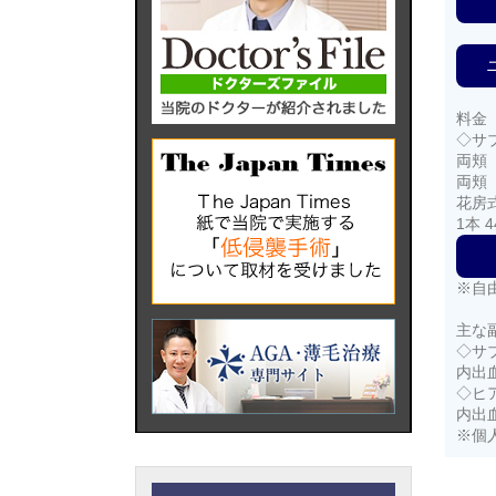
料金
◇サ
両頬 
両頬 
花房
1本 4
※自
主な
◇サ
内出
◇ヒ
内出
※個