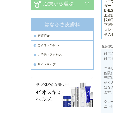
レー
ダー
BNL
血管
眼瞼
下眼
スレ
その
医師紹介
患者様への誓い
花房式
対応
ご予約・アクセス
対応
サイトマップ
ニキ
他院
当院
多く
はな
ます
クレ
ニキ