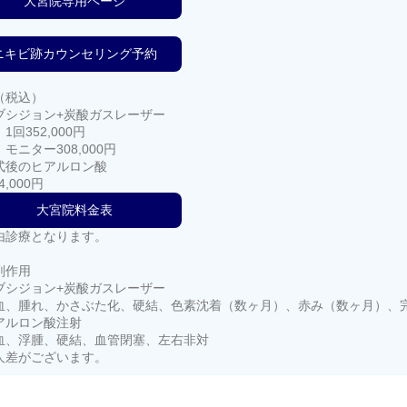
大宮院専用ページ
ニキビ跡カウンセリング予約
（税込）
ブシジョン+炭酸ガスレーザー
1回352,000円
モニター308,000円
式後のヒアルロン酸
4,000円
大宮院料金表
由診療となります。
副作用
ブシジョン+炭酸ガスレーザー
血、腫れ、かさぶた化、硬結、色素沈着（数ヶ月）、赤み（数ヶ月）、
アルロン酸注射
血、浮腫、硬結、血管閉塞、左右非対
人差がございます。