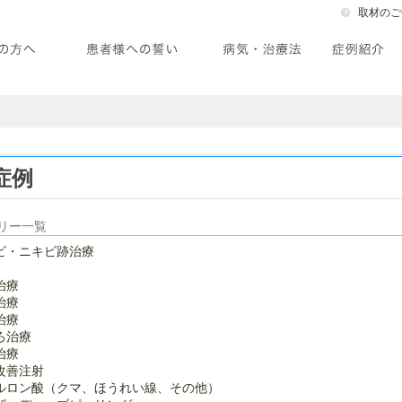
取材のご
症例
リー一覧
ビ・ニキビ跡治療
治療
治療
治療
ろ治療
治療
改善注射
ルロン酸（クマ、ほうれい線、その他）