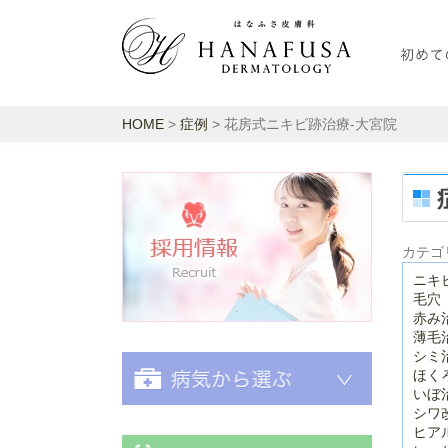
HOME
>
症例
> 花房式ニキビ跡治療-大宮院
採用情報
カテゴ
ニキ
毛穴
赤み
薄毛
シミ
ほく
いぼ
シワ
ヒア