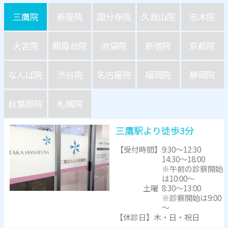
三鷹院
新座院
国分寺院
久我山院
志木院
大宮院
朝霞台院
池袋院
新宿院
京都院
なんば院
渋谷院
名古屋院
福岡院
静岡院
秋葉原院
札幌院
三鷹駅より徒歩3分
【受付時間】
9:30～12:30
14:30～18:00
※午前の診察開始
は10:00～
土曜
8:30～13:00
※診察開始は9:00
～
【休診日】木・日・祝日