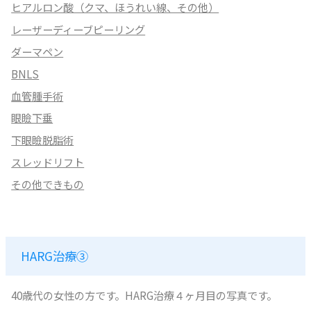
ヒアルロン酸（クマ、ほうれい線、その他）
レーザーディーブピーリング
ダーマペン
BNLS
血管腫手術
眼瞼下垂
下眼瞼脱脂術
スレッドリフト
その他できもの
HARG治療③
40歳代の女性の方です。HARG治療４ヶ月目の写真です。