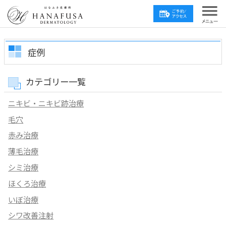
症例
カテゴリー一覧
ニキビ・ニキビ跡治療
毛穴
赤み治療
薄毛治療
シミ治療
ほくろ治療
いぼ治療
シワ改善注射