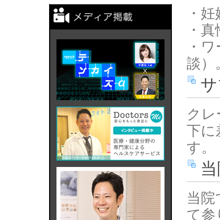
・妊
・真
・ワ
談）
サ
クレ
下に
す。
当
当院
て参