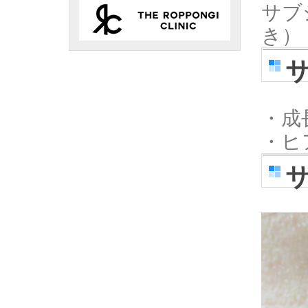
サブ
き）
・成
・ヒ