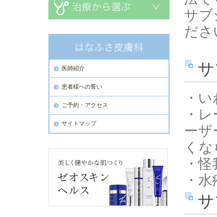
サブ
ださ
サ
医師紹介
患者様への誓い
・い
ご予約・アクセス
・レ
サイトマップ
ーザ
くな
・怪
・水
サ