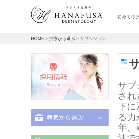
HOME
>
治療から選ぶ
> サブシジョン
採用情報
サブ
され
下に
る力
年、
法で