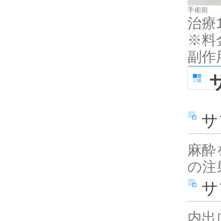
手術前
治療
※料
副作
サ
麻酔
の注
サ
内出