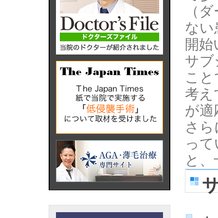
（ダ
ない
開始
サブ
こと
考え
が適
さら
って
と、