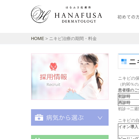
HOME
> ニキビ治療の期間・料金
ニ
採用情報
ニキビの
（約90％
患者様のご
初診時
再診時
初診⇒二週
ニキビの
イオン導入
ピーリング