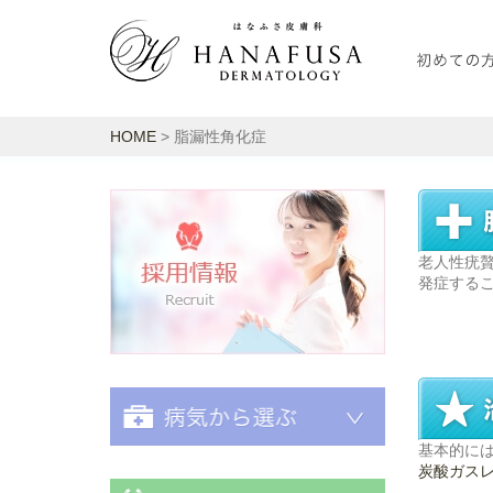
HOME
> 脂漏性角化症
老人性疣
採用情報
発症する
基本的に
炭酸ガス