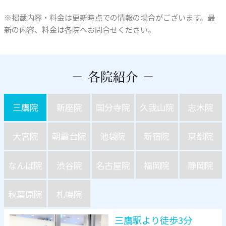
※掲載内容・料金は更新時点での情報の場合がございます。最
新の内容、料金は各院へお問合せください。
三鷹院
新座院
国分寺院
久我山院
志木院
大宮院
朝霞台院
池袋院
新宿院
京都院
なんば院
渋谷院
名古屋院
福岡院
静岡院
秋葉原院
札幌院
三鷹駅より徒歩3分