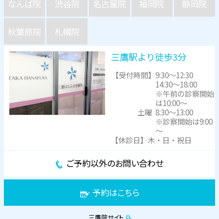
なんば院
渋谷院
名古屋院
福岡院
静岡院
秋葉原院
札幌院
三鷹駅より徒歩3分
【受付時間】
9:30～12:30
14:30～18:00
※午前の診察開始
は10:00～
土曜
8:30～13:00
※診察開始は9:00
～
【休診日】木・日・祝日
ご予約以外のお問い合わせ
予約はこちら
三鷹院サイト