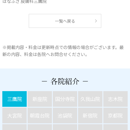
はなふさ 皮膚科三鷹院
一覧へ戻る
※掲載内容・料金は更新時点での情報の場合がございます。最
新の内容、料金は各院へお問合せください。
三鷹院
新座院
国分寺院
久我山院
志木院
大宮院
朝霞台院
池袋院
新宿院
京都院