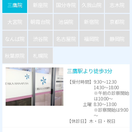
三鷹院
新座院
国分寺院
久我山院
志木院
大宮院
朝霞台院
池袋院
新宿院
京都院
なんば院
渋谷院
名古屋院
福岡院
静岡院
秋葉原院
札幌院
三鷹駅より徒歩3分
【受付時間】
9:30～12:30
14:30～18:00
※午前の診察開始
は10:00～
土曜
8:30～13:00
※診察開始は9:00
～
【休診日】木・日・祝日