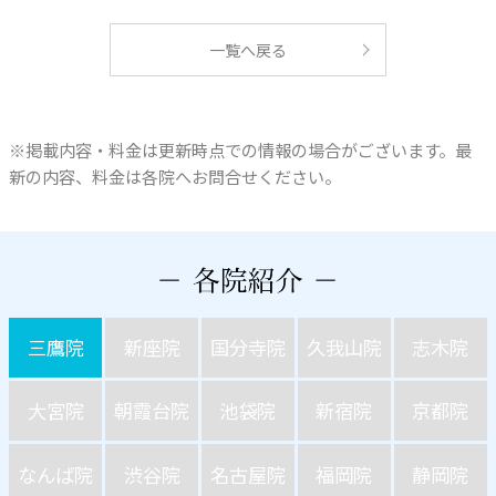
一覧へ戻る
※掲載内容・料金は更新時点での情報の場合がございます。最
新の内容、料金は各院へお問合せください。
三鷹院
新座院
国分寺院
久我山院
志木院
大宮院
朝霞台院
池袋院
新宿院
京都院
なんば院
渋谷院
名古屋院
福岡院
静岡院