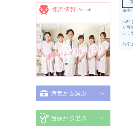
※表
m2
が可
シミ
採用情報
何卒