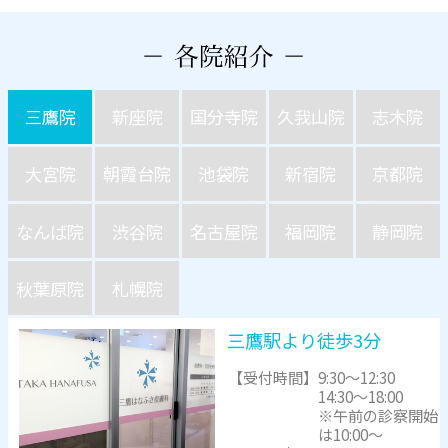
三鷹院
新座院
国分寺院
久我山院
志木院
大宮院
朝霞台院
池袋院
新宿院
京都院
なんば院
渋谷院
名古屋院
福岡院
静岡院
秋葉原院
札幌院
三鷹駅より徒歩3分
【受付時間】
9:30～12:30
14:30～18:00
※午前の診察開始
は10:00～