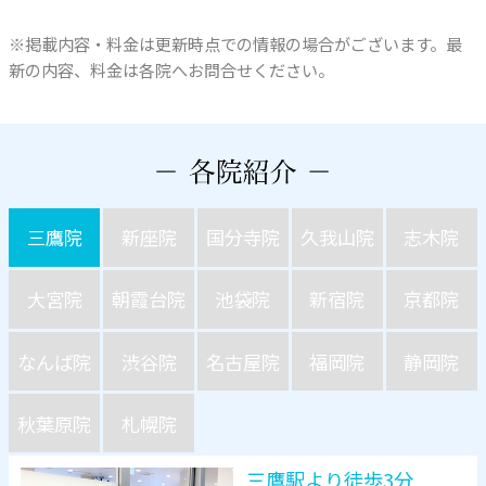
※掲載内容・料金は更新時点での情報の場合がございます。最
新の内容、料金は各院へお問合せください。
三鷹院
新座院
国分寺院
久我山院
志木院
大宮院
朝霞台院
池袋院
新宿院
京都院
なんば院
渋谷院
名古屋院
福岡院
静岡院
秋葉原院
札幌院
三鷹駅より徒歩3分