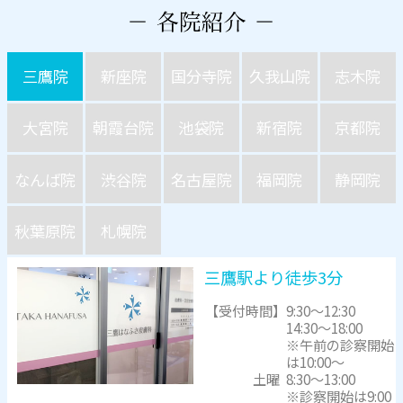
三鷹院
新座院
国分寺院
久我山院
志木院
大宮院
朝霞台院
池袋院
新宿院
京都院
なんば院
渋谷院
名古屋院
福岡院
静岡院
秋葉原院
札幌院
三鷹駅より徒歩3分
【受付時間】
9:30～12:30
14:30～18:00
※午前の診察開始
は10:00～
土曜
8:30～13:00
※診察開始は9:00