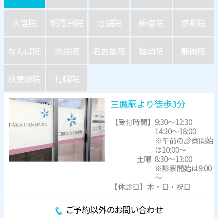
大宮院
朝霞台院
池袋院
新宿院
京都院
なんば院
渋谷院
名古屋院
福岡院
静岡院
秋葉原院
札幌院
三鷹駅より徒歩3分
【受付時間】
9:30～12:30
14:30～18:00
※午前の診察開始
は10:00～
土曜
8:30～13:00
※診察開始は9:00
～
【休診日】木・日・祝日
ご予約以外のお問い合わせ