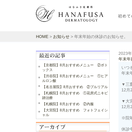
HOME
>
お知らせ
> 年末年始の休診のお知らせ。
2023
年末年
【京都院】8月おすすめメニュー ②ボト
いつ
ックス
年末
【渋谷院】8月おすすめメニュー ①ヒア
ルロン酸
▼三
【名古屋院】8月おすすめ ②プルリアル
12月
【札幌院】8月おすすめ ①花房式ニキビ
跡治療
▼大
【札幌院】8月おすすめ ②内服
12月
【大宮院】8月おすすめ フォトフェイシ
ャル
※院
休診