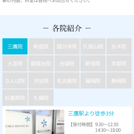
新の内容、料金は各院へお問合せください。
三鷹院
新座院
国分寺院
久我山院
志木院
大宮院
朝霞台院
池袋院
新宿院
京都院
なんば院
渋谷院
名古屋院
福岡院
静岡院
秋葉原院
札幌院
三鷹駅より徒歩3分
【受付時間】
9:30～12:30
14:30～18:00